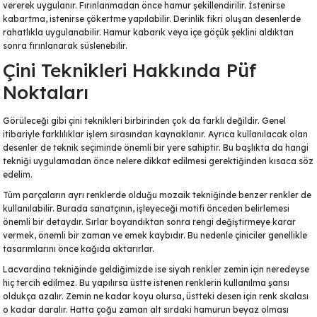
vererek uygulanır. Fırınlanmadan önce hamur şekillendirilir. İstenirse
kabartma, istenirse çökertme yapılabilir. Derinlik fikri oluşan desenlerde
rahatlıkla uygulanabilir. Hamur kabarık veya içe göçük şeklini aldıktan
sonra fırınlanarak süslenebilir.
Çini Teknikleri Hakkında Püf
Noktaları
Görüleceği gibi çini teknikleri birbirinden çok da farklı değildir. Genel
itibariyle farklılıklar işlem sırasından kaynaklanır. Ayrıca kullanılacak olan
desenler de teknik seçiminde önemli bir yere sahiptir. Bu başlıkta da hangi
tekniği uygulamadan önce nelere dikkat edilmesi gerektiğinden kısaca söz
edelim.
Tüm
parçaların ayrı
renklerde olduğu mozaik tekniğinde benzer renkler de
kullanılabilir. Burada sanatçının, işleyeceği motifi önceden belirlemesi
önemli bir detaydır. Sırlar boyandıktan sonra rengi değiştirmeye karar
vermek, önemli bir zaman ve emek kaybıdır. Bu nedenle çiniciler genellikle
tasarımlarını önce kağıda aktarırlar.
Lacvardina tekniğinde geldiğimizde ise
siyah renkler
zemin için neredeyse
hiç tercih edilmez. Bu yapılırsa üstte istenen renklerin kullanılma şansı
oldukça azalır. Zemin ne kadar koyu olursa, üstteki desen için renk skalası
o kadar daralır. Hatta çoğu zaman alt sırdaki
hamurun beyaz
olması