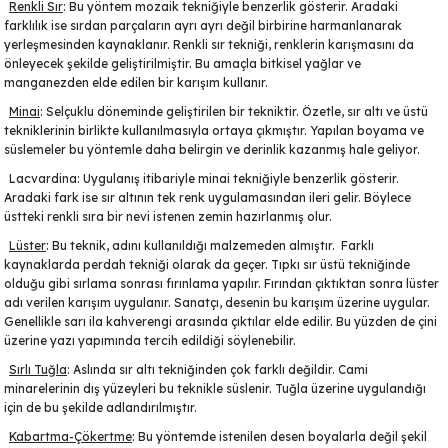
Renkli Sır
: Bu yöntem mozaik tekniğiyle benzerlik gösterir. Aradaki
farklılık ise sırdan
parçaların ayrı ayrı
değil birbirine harmanlanarak
yerleşmesinden kaynaklanır.
Renkli sır tekniği
, renklerin karışmasını da
önleyecek şekilde geliştirilmiştir. Bu amaçla
bitkisel yağlar
ve
manganezden elde edilen bir karışım kullanır.
Minai
: Selçuklu döneminde geliştirilen bir tekniktir. Özetle, sır altı ve üstü
tekniklerinin birlikte kullanılmasıyla ortaya çıkmıştır. Yapılan boyama ve
süslemeler bu yöntemle daha belirgin ve derinlik kazanmış hale geliyor.
Lacvardina: Uygulanış itibariyle minai tekniğiyle benzerlik gösterir.
Aradaki fark ise sır altının tek renk uygulamasından ileri gelir. Böylece
lar
üstteki
renkli sıra
bir nevi istenen zemin hazırlanmış olur.
Lüster
: Bu teknik, adını kullanıldığı malzemeden almıştır. Farklı
 Ürünler
kaynaklarda perdah tekniği olarak da geçer. Tıpkı sır üstü tekniğinde
olduğu gibi sırlama sonrası fırınlama yapılır. Fırından çıktıktan sonra lüster
adı verilen karışım uygulanır. Sanatçı, desenin bu karışım üzerine uygular.
Genellikle sarı ila kahverengi arasında çıktılar elde edilir. Bu yüzden de çini
üzerine
yazı yapımında
tercih edildiği söylenebilir.
Sırlı Tuğla
: Aslında sır altı tekniğinden çok farklı değildir. Cami
minarelerinin dış yüzeyleri bu teknikle süslenir. Tuğla üzerine uygulandığı
için de bu şekilde adlandırılmıştır.
Kabartma-Çökertme
: Bu yöntemde istenilen desen boyalarla değil şekil