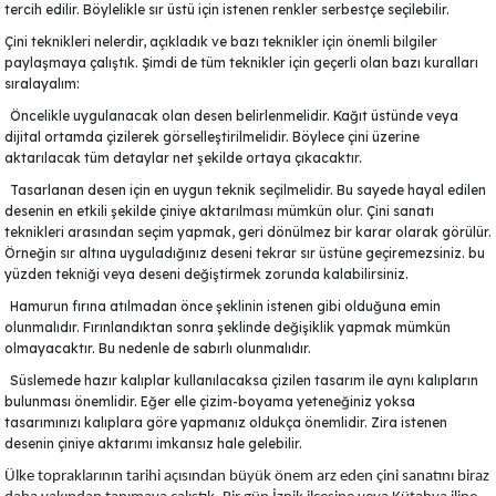
tercih edilir. Böylelikle sır üstü için istenen renkler serbestçe seçilebilir.
Çini teknikleri nelerdir, açıkladık ve bazı teknikler için önemli bilgiler
paylaşmaya çalıştık. Şimdi de tüm teknikler için geçerli olan bazı kuralları
sıralayalım:
Öncelikle uygulanacak olan desen belirlenmelidir. Kağıt üstünde veya
dijital ortamda çizilerek görselleştirilmelidir. Böylece çini üzerine
aktarılacak tüm detaylar net şekilde ortaya çıkacaktır.
Tasarlanan desen için en uygun teknik seçilmelidir. Bu sayede hayal edilen
desenin en etkili şekilde çiniye aktarılması mümkün olur. Çini sanatı
teknikleri arasından seçim yapmak, geri dönülmez bir karar olarak görülür.
Örneğin sır altına uyguladığınız deseni tekrar sır üstüne geçiremezsiniz. bu
yüzden tekniği veya deseni değiştirmek zorunda kalabilirsiniz.
Hamurun fırına atılmadan önce şeklinin istenen gibi olduğuna emin
olunmalıdır. Fırınlandıktan sonra şeklinde değişiklik yapmak mümkün
olmayacaktır. Bu nedenle de sabırlı olunmalıdır.
Süslemede hazır kalıplar kullanılacaksa çizilen tasarım ile aynı kalıpların
bulunması önemlidir. Eğer elle çizim-boyama yeteneğiniz yoksa
tasarımınızı kalıplara göre yapmanız oldukça önemlidir. Zira istenen
desenin çiniye aktarımı imkansız hale gelebilir.
Ülke topraklarının tarihi açısından büyük önem arz eden çini sanatını biraz