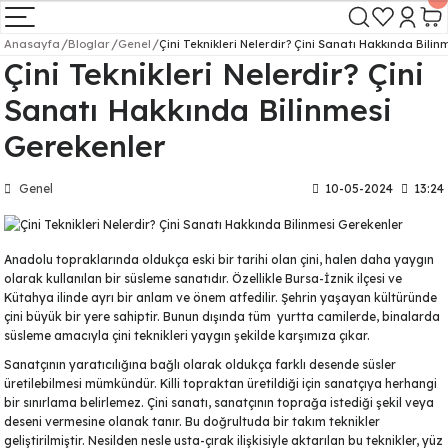
Geri Dön
Geri Dön
Geri Dön
Geri Dön
Anasayfa
Bloglar
Genel
Çini Teknikleri Nelerdir? Çini Sanatı Hakkında Bili
Çini Teknikleri Nelerdir? Çini
i Ürünler
) - Toz Boyalar
ik Sırları
ı Ürünler
Tabak Serisi
Vazo Serisi
Kase Serisi
Kavanoz Serisi
Saksı Serisi
Hazır Çini - Seramik Boyalar
1200°C (sıvı)
Sanatı Hakkında Bilinmesi
ramik Boyaları 900-1200°C (sıvı)
k Sırları
aratları
Mertaban Tabak Serisi
İNCE VAZO
Düz Kase Serisi
ŞAH KAVANOZ
DÜZ SAKSI
Gerekenler
Dekor Boyaları 900-1200 °C (sıvı)
oyalar 900-1230 °C (toz pigment)
rları
Mertaban Rölyefli Tabak
İNCE RÖLYEF VAZO
Rölyef Kase Serisi
KÜRE KAVANOZ
RÖLYEFLİ SAKSI
Genel
10-05-2024
13:24
Kabartma Boyalar 900-1100 °C (yoğ
oyalar 760-880 °C (toz pigment)
r
Çukur Tabak Serisi
GENİŞ VAZO
V Kase Serisi
BAL KÜP KAVANOZ
Tahrir Boyaları 900-1200 °C (yoğun)
Anadolu topraklarında oldukça eski bir tarihi olan çini, halen daha yaygın
aları 540-600 °C (toz pigment)
ar
aratları
Çukur Rölyefli Tabak Serisi
GÖZYAŞI VAZO
Kare Kase Serisi
DİĞER KAVANOZLAR
olarak kullanılan bir süsleme sanatıdır. Özellikle Bursa-İznik ilçesi ve
Kütahya ilinde ayrı bir anlam ve önem atfedilir. Şehrin yaşayan kültüründe
çini büyük bir yere sahiptir. Bunun dışında tüm yurtta camilerde, binalarda
Yaldız 600-850°C (likit %8)
rlar
ar
Lenger Tabak Serisi
RÖLYEF GÖZYAŞI VAZO
Dörtgen Kase Serisi
ÇEMBER KAVANOZ
süsleme amacıyla çini teknikleri yaygın şekilde karşımıza çıkar.
Sanatçının yaratıcılığına bağlı olarak oldukça farklı desende süsler
erisi
 Boyalar 200 °C (sıvı)
ki Sırlar
Lenger Rölyefli Tabak Serisi
İNCİR VAZO
Ayaklı Düz Kase Serisi
AYAKLI KAVANOZ
üretilebilmesi mümkündür. Killi topraktan üretildiği için sanatçıya herhangi
bir sınırlama belirlemez.
Çini sanatı
, sanatçının toprağa istediği şekil veya
deseni vermesine olanak tanır. Bu doğrultuda bir takım teknikler
 600-850 °C (sıvı)
Saat Tabak Serisi
ARMUT VAZO
Ayaklı Fırfır Kase Serisi
DİK KAVANOZ
geliştirilmiştir. Nesilden nesle usta-çırak ilişkisiyle aktarılan bu teknikler, yüz