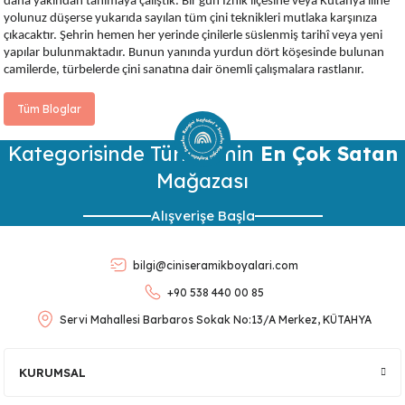
daha yakından tanımaya çalıştık. Bir gün İznik ilçesine veya Kütahya iline
yolunuz düşerse yukarıda sayılan tüm çini teknikleri mutlaka karşınıza
çıkacaktır. Şehrin hemen her yerinde çinilerle süslenmiş tarihî veya yeni
yapılar bulunmaktadır. Bunun yanında yurdun dört köşesinde bulunan
camilerde, türbelerde çini sanatına dair önemli çalışmalara rastlanır.
Tüm Bloglar
Kategorisinde Türkiye’nin
En Çok Satan
Mağazası
Alışverişe Başla
bilgi@ciniseramikboyalari.com
+90 538 440 00 85
Servi Mahallesi Barbaros Sokak No:13/A Merkez, KÜTAHYA
KURUMSAL