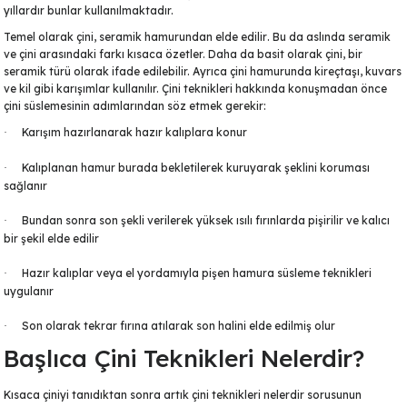
yıllardır bunlar kullanılmaktadır.
Serisi
Kare Tabak Serisi
JASMİN VAZO
Çark Kase Serisi
SİLİNDİR KAVANOZ
Temel olarak çini, seramik hamurundan
elde edilir
. Bu da aslında seramik
ve çini arasındaki farkı kısaca özetler. Daha da basit olarak çini, bir
Damla Tabak Serisi
SİLİNDİR VAZO
Fırfır Kase Serisi
seramik türü olarak ifade edilebilir. Ayrıca çini hamurunda kireçtaşı, kuvars
ve kil gibi karışımlar kullanılır. Çini teknikleri hakkında konuşmadan önce
çini süslemesinin adımlarından söz etmek gerekir:
ık Serisi
Kayık Tabak Serisi
HİTİT VAZO
Gondol Kase Serisi
Karışım hazırlanarak hazır kalıplara konur
·
Dikdörtgen Rölyefli Tabak Serisi
AŞURELİK VAZO
Kayık Kase Serisi
Kalıplanan hamur burada bekletilerek kuruyarak şeklini koruması
·
sağlanır
Nar Tabak Serisi
BURGU VAZO
Milet Kase Serisi
Bundan sonra son şekli verilerek yüksek ısılı fırınlarda pişirilir ve kalıcı
·
bir şekil elde edilir
Model Tabak Serisi
PELİKAN VAZO
Noodles Kase
Hazır kalıplar veya el yordamıyla pişen hamura
süsleme teknikleri
·
Ayna Tabak Serisi
LALE VAZO
Sunumluk Kase Serisi
uygulanır
Son olarak tekrar fırına atılarak son halini elde edilmiş olur
·
Kahve - Çay Tabak Serisi
ÇEŞM-İ BÜLBÜL VAZO
Üç Ayaklı Kase Serisi
Başlıca Çini Teknikleri Nelerdir?
n Serisi
3 Ayaklı Oval Sunumluk
ALEM VAZO
Kısaca çiniyi tanıdıktan sonra artık çini teknikleri nelerdir sorusunun