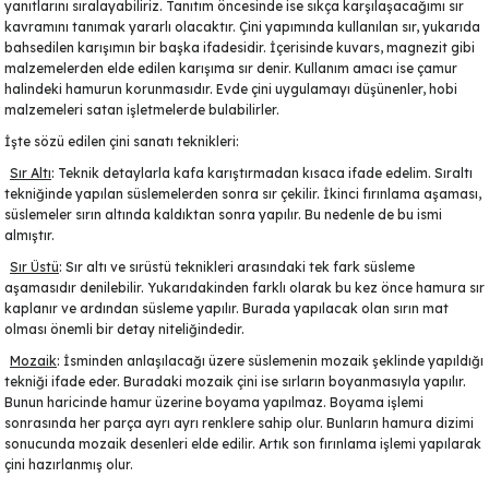
yanıtlarını sıralayabiliriz. Tanıtım öncesinde ise sıkça karşılaşacağımı sır
Ayaklı Tabak Serisi
DİĞER VAZOLAR
kavramını tanımak yararlı olacaktır. Çini yapımında kullanılan sır, yukarıda
bahsedilen karışımın bir başka ifadesidir. İçerisinde kuvars, magnezit gibi
malzemelerden elde edilen karışıma sır denir. Kullanım amacı ise çamur
Balık Tabak Serisi
GENİŞ RÖLYEFLİ VAZO
halindeki hamurun korunmasıdır. Evde çini uygulamayı düşünenler, hobi
malzemeleri satan işletmelerde bulabilirler.
Fırfır Tabak Serisi
KÜT VAZO
İşte sözü edilen çini sanatı teknikleri:
Sır Altı
: Teknik detaylarla kafa karıştırmadan kısaca ifade edelim.
Sıraltı
İbrik Tabak Serisi
MODERN VAZO
tekniğinde
yapılan süslemelerden sonra sır çekilir. İkinci fırınlama aşaması,
süslemeler sırın altında kaldıktan sonra yapılır. Bu nedenle de bu ismi
Karaca Tabak Serisi
almıştır.
Sır Üstü
: Sır altı ve
sırüstü teknikleri
arasındaki tek fark süsleme
Katlı Servis Tabak Takımı
aşamasıdır denilebilir. Yukarıdakinden farklı olarak bu kez önce hamura sır
kaplanır ve ardından süsleme yapılır. Burada yapılacak olan sırın mat
olması önemli bir detay niteliğindedir.
Oval Tabak Serisi
Mozaik
: İsminden anlaşılacağı üzere süslemenin mozaik şeklinde yapıldığı
tekniği ifade eder. Buradaki
mozaik çini
ise sırların boyanmasıyla yapılır.
Sahan Tabak Serisi
Bunun haricinde hamur üzerine boyama yapılmaz. Boyama işlemi
sonrasında her parça ayrı ayrı
renklere sahip olur. Bunların hamura dizimi
sonucunda mozaik desenleri elde edilir. Artık son fırınlama işlemi yapılarak
Taste Tabak Serisi
çini hazırlanmış olur.