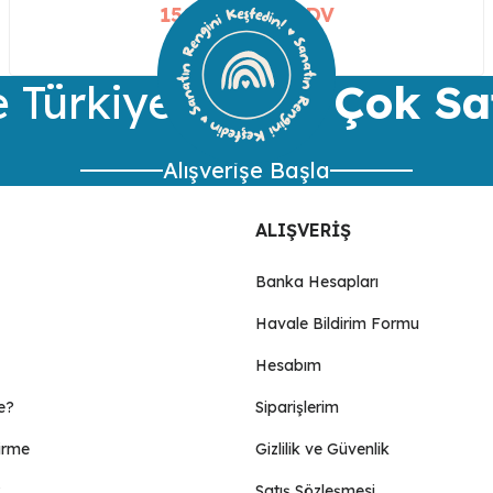
150,00 TL + KDV
 Türkiye’nin
En Çok Sa
Alışverişe Başla
ALIŞVERİŞ
Banka Hesapları
Havale Bildirim Formu
Hesabım
e?
Siparişlerim
irme
Gizlilik ve Güvenlik
Satış Sözleşmesi