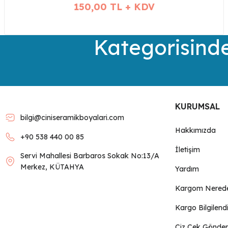
150,00 TL + KDV
Kategorisinde
KURUMSAL
bilgi@ciniseramikboyalari.com
Hakkımızda
+90 538 440 00 85
İletişim
Servi Mahallesi Barbaros Sokak No:13/A
Merkez, KÜTAHYA
Yardım
Kargom Nered
Kargo Bilgilend
Çiz Çek Gönder