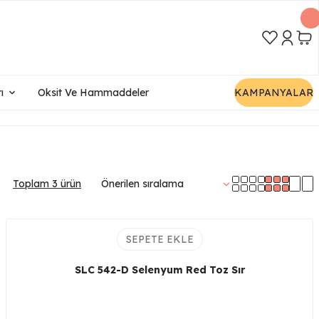
ı
Oksit Ve Hammaddeler
KAMPANYALAR
Toplam 3 ürün
SEPETE EKLE
SLC 542-D Selenyum Red Toz Sır