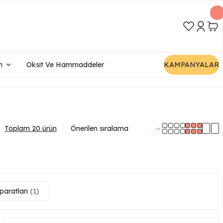
ı
Oksit Ve Hammaddeler
KAMPANYALAR
Toplam 20 ürün
paratları
(1)