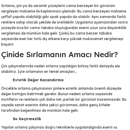
Sırlama, çini ya da seramik yüzeylerin cama benzeyen bir görünüm
Serisi
Kare Tabak Serisi
JASMİN VAZO
Çark Kase Serisi
SİLİNDİR KAVANOZ
sergileyen malzeme ile kaplanması işlemidir. Bu cama benzeyen malzeme
şeffaf yapıda olabildiği gibi opak yapıda da olabilir. Aynı zamanda farklı
Damla Tabak Serisi
SİLİNDİR VAZO
Fırfır Kase Serisi
renklere sahip olacak şekilde de üretilebilir. Uygulama aşamasından sonra
yüzeyde ince bir camsı tabaka oluştuğundan eserin uzun süre dayanıklılık
sergilemesi de mümkün hale gelir. Çünkü bu cama benzer tabaka
ık Serisi
Kayık Tabak Serisi
HİTİT VAZO
Gondol Kase Serisi
sayesinde eser her türlü dış etkene karşı yüksek mukavemet sergilemeyi
başarır.
Dikdörtgen Rölyefli Tabak Serisi
AŞURELİK VAZO
Kayık Kase Serisi
Çinide Sırlamanın Amacı Nedir?
Nar Tabak Serisi
BURGU VAZO
Milet Kase Serisi
Çini çalışmalarında neden sırlama yapıldığını birkaç farklı detayda ele
alabiliriz. İşte sırlamanın en temel amaçları…
Model Tabak Serisi
PELİKAN VAZO
Noodles Kase
Estetik Değer Kazandırma
Öncelikle sırlama çalışmasının çinilere estetik anlamda önemli düzeyde
Ayna Tabak Serisi
LALE VAZO
Sunumluk Kase Serisi
değer kattığını belirtmek gerekir. Bunun nedeni sırlama sayesinde
motiflerin ve renklerin çok daha net, parlak bir görünüm kazanmasıdır. Bu
sayede sanat eserinin daha çekici görünmesi, daha geniş kitleler
Kahve - Çay Tabak Serisi
ÇEŞM-İ BÜLBÜL VAZO
Üç Ayaklı Kase Serisi
tarafından beğenilmesi de mümkün hale gelir.
Su Geçirmezlik
n Serisi
3 Ayaklı Oval Sunumluk
ALEM VAZO
Yapılan sırlama çalışması doğru tekniklerle uygulandığında eserin su