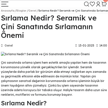
Geri Dön
Geri Dön
Geri Dön
Geri Dön
Anasayfa
Bloglar
Genel
Sırlama Nedir? Seramik ve Çini Sanatında Sırlama
Sırlama Nedir? Seramik ve
i Ürünler
) - Toz Boyalar
ik Sırları
ı Ürünler
Tabak Serisi
Vazo Serisi
Kase Serisi
Kavanoz Serisi
Saksı Serisi
Hazır Çini - Seramik Boyalar
1200°C (sıvı)
Çini Sanatında Sırlamanın
ramik Boyaları 900-1200°C (sıvı)
k Sırları
aratları
Mertaban Tabak Serisi
İNCE VAZO
Düz Kase Serisi
ŞAH KAVANOZ
DÜZ SAKSI
Önemi
Dekor Boyaları 900-1200 °C (sıvı)
oyalar 900-1230 °C (toz pigment)
rları
Mertaban Rölyefli Tabak
İNCE RÖLYEF VAZO
Rölyef Kase Serisi
KÜRE KAVANOZ
RÖLYEFLİ SAKSI
Genel
13-01-2025
14:00
Kabartma Boyalar 900-1100 °C (yoğ
oyalar 760-880 °C (toz pigment)
r
Çukur Tabak Serisi
GENİŞ VAZO
V Kase Serisi
BAL KÜP KAVANOZ
Tahrir Boyaları 900-1200 °C (yoğun)
Çini sanatında sırlama işlemi hem estetik amaçla yapılan hem de tasarımın
aları 540-600 °C (toz pigment)
ar
aratları
Çukur Rölyefli Tabak Serisi
GÖZYAŞI VAZO
Kare Kase Serisi
DİĞER KAVANOZLAR
korunmasına yönelik olarak gerçekleştirilen bir işlemdir. Seramik
yüzeylerde daha parlak bir görünüm elde etmeyi sağlarken aynı zamanda
su geçirmezlik etkisinin elde edilmesini de mümkün kılar. Yapılan çini
Yaldız 600-850°C (likit %8)
rlar
ar
Lenger Tabak Serisi
RÖLYEF GÖZYAŞI VAZO
Dörtgen Kase Serisi
ÇEMBER KAVANOZ
çalışmasının sanatsal değerinin korunmasında sırlama işleminin büyük bir
önem taşıdığının altını çizmeliyiz. Çünkü bu işlem sayesinde tasarımın
erisi
 Boyalar 200 °C (sıvı)
ki Sırlar
Lenger Rölyefli Tabak Serisi
İNCİR VAZO
Ayaklı Düz Kase Serisi
AYAKLI KAVANOZ
üzerinde adeta koruyucu bir tabaka oluşur. Haliyle tasarım daha uzun süre
renklerini, motiflerini ve formunu korumayı başarır.
Sırlama Nedir?
 600-850 °C (sıvı)
Saat Tabak Serisi
ARMUT VAZO
Ayaklı Fırfır Kase Serisi
DİK KAVANOZ