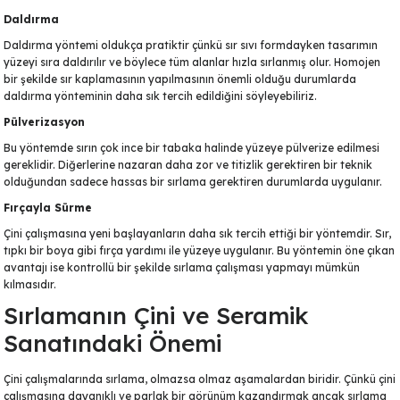
Daldırma
Daldırma yöntemi oldukça pratiktir çünkü sır sıvı formdayken tasarımın
yüzeyi sıra daldırılır ve böylece tüm alanlar hızla sırlanmış olur. Homojen
bir şekilde sır kaplamasının yapılmasının önemli olduğu durumlarda
daldırma yönteminin daha sık tercih edildiğini söyleyebiliriz.
Pülverizasyon
Bu yöntemde sırın çok ince bir tabaka halinde yüzeye pülverize edilmesi
gereklidir. Diğerlerine nazaran daha zor ve titizlik gerektiren bir teknik
olduğundan sadece hassas bir sırlama gerektiren durumlarda uygulanır.
lar
Fırçayla Sürme
 Ürünler
Çini çalışmasına yeni başlayanların daha sık tercih ettiği bir yöntemdir. Sır,
tıpkı bir boya gibi fırça yardımı ile yüzeye uygulanır. Bu yöntemin öne çıkan
avantajı ise kontrollü bir şekilde sırlama çalışması yapmayı mümkün
kılmasıdır.
Sırlamanın Çini ve Seramik
Sanatındaki Önemi
Çini çalışmalarında sırlama, olmazsa olmaz aşamalardan biridir. Çünkü çini
çalışmasına dayanıklı ve parlak bir görünüm kazandırmak ancak sırlama