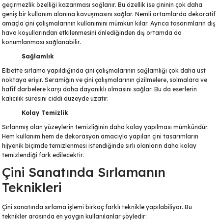
geçirmezlik özelliği kazanması sağlanır. Bu özellik ise çininin çok daha
Ayaklı Tabak Serisi
DİĞER VAZOLAR
geniş bir kullanım alanına kavuşmasını sağlar. Nemli ortamlarda dekoratif
amaçla çini çalışmalarının kullanımını mümkün kılar. Ayrıca tasarımların dış
Balık Tabak Serisi
GENİŞ RÖLYEFLİ VAZO
hava koşullarından etkilenmesini önlediğinden dış ortamda da
konumlanması sağlanabilir.
Fırfır Tabak Serisi
KÜT VAZO
Sağlamlık
Elbette sırlama yapıldığında çini çalışmalarının sağlamlığı çok daha üst
noktaya erişir. Seramiğin ve çini çalışmalarının çizilmelere, solmalara ve
İbrik Tabak Serisi
MODERN VAZO
hafif darbelere karşı daha dayanıklı olmasını sağlar. Bu da eserlerin
kalıcılık süresini ciddi düzeyde uzatır.
Karaca Tabak Serisi
Kolay Temizlik
Sırlanmış olan yüzeylerin temizliğinin daha kolay yapılması mümkündür.
Katlı Servis Tabak Takımı
Hem kullanım hem de dekorasyon amacıyla yapılan çini tasarımların
hijyenik biçimde temizlenmesi istendiğinde sırlı olanların daha kolay
Oval Tabak Serisi
temizlendiği fark edilecektir.
Çini Sanatında Sırlamanın
Sahan Tabak Serisi
Teknikleri
Taste Tabak Serisi
Çini sanatında sırlama işlemi birkaç farklı teknikle yapılabiliyor. Bu
teknikler arasında en yaygın kullanılanlar şöyledir: