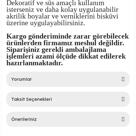
Dekoratif ve süs amaçlı kullanım
isterseniz ve daha kolay uygulanabilir
akrilik boyalar ve verniklerini bisküvi
üzerine uygulayabilirsiniz.
Kargo gönderiminde zarar görebilecek
ürünlerden firmamız meshul değildir.
Siparişiniz gerekli ambalajlama
işlemleri azami ölçüde dikkat edilerek
hazırlanmaktadır.
lar
 Ürünler
Yorumlar
Taksit Seçenekleri
Bu ürüne ilk yorumu siz yapın!
Önerileriniz
Yorum Yaz
Bu ürünün fiyat bilgisi, resim, ürün açıklamalarında ve diğer