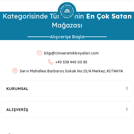
konularda yetersiz gördüğünüz noktaları öneri formunu
kullanarak tarafımıza iletebilirsiniz.
Kategorisinde Türkiye’nin
Görüş ve önerileriniz için teşekkür ederiz.
En Çok Satan
Mağazası
Ürün resmi kalitesiz, bozuk veya görüntülenemiyor.
Alışverişe Başla
Ürün açıklamasında eksik bilgiler bulunuyor.
Ürün bilgilerinde hatalar bulunuyor.
bilgi@ciniseramikboyalari.com
Ürün fiyatı diğer sitelerden daha pahalı.
+90 538 440 00 85
Bu ürüne benzer farklı alternatifler olmalı.
Servi Mahallesi Barbaros Sokak No:13/A Merkez, KÜTAHYA
KURUMSAL
Gönder
ALIŞVERİŞ