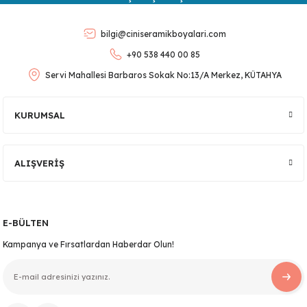
Ürün açıklamasında eksik bilgiler bulunuyor.
Ürün bilgilerinde hatalar bulunuyor.
bilgi@ciniseramikboyalari.com
Ürün fiyatı diğer sitelerden daha pahalı.
+90 538 440 00 85
Bu ürüne benzer farklı alternatifler olmalı.
Servi Mahallesi Barbaros Sokak No:13/A Merkez, KÜTAHYA
KURUMSAL
Gönder
ALIŞVERİŞ
E-BÜLTEN
Kampanya ve Fırsatlardan Haberdar Olun!