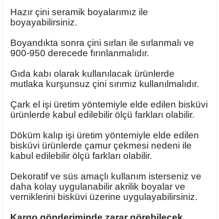
Ayaklı Tabak Serisi
DİĞER VAZOLAR
Hazır çini seramik boyalarımız
ile
boyayabilirsiniz.
Balık Tabak Serisi
GENİŞ RÖLYEFLİ VAZO
Boyandıkta sonra çini sırları ile sırlanmalı ve
900-950 derecede fırınlanmalıdır.
Fırfır Tabak Serisi
KÜT VAZO
Gıda kabı olarak kullanılacak ürünlerde
İbrik Tabak Serisi
MODERN VAZO
mutlaka
kurşunsuz çini sırımız
kullanılmalıdır.
Çark el işi üretim yöntemiyle elde edilen bisküvi
Karaca Tabak Serisi
ürünlerde kabul edilebilir ölçü farkları olabilir.
Katlı Servis Tabak Takımı
Döküm kalıp işi üretim yöntemiyle elde edilen
bisküvi ürünlerde çamur çekmesi nedeni ile
Oval Tabak Serisi
kabul edilebilir ölçü farkları olabilir.
Dekoratif ve süs amaçlı kullanım isterseniz ve
Sahan Tabak Serisi
daha kolay uygulanabilir akrilik boyalar ve
verniklerini bisküvi üzerine uygulayabilirsiniz.
Taste Tabak Serisi
Kargo gönderiminde zarar görebilecek