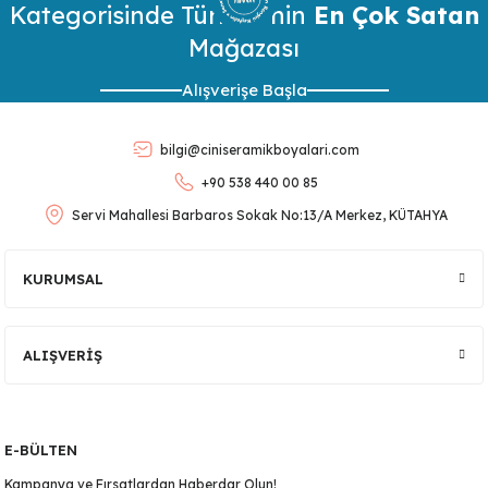
Kategorisinde Türkiye’nin
Görüş ve önerileriniz için teşekkür ederiz.
En Çok Satan
Mağazası
Ürün resmi kalitesiz, bozuk veya görüntülenemiyor.
Alışverişe Başla
Ürün açıklamasında eksik bilgiler bulunuyor.
Ürün bilgilerinde hatalar bulunuyor.
bilgi@ciniseramikboyalari.com
Ürün fiyatı diğer sitelerden daha pahalı.
+90 538 440 00 85
Bu ürüne benzer farklı alternatifler olmalı.
Servi Mahallesi Barbaros Sokak No:13/A Merkez, KÜTAHYA
KURUMSAL
Gönder
ALIŞVERİŞ
E-BÜLTEN
Kampanya ve Fırsatlardan Haberdar Olun!