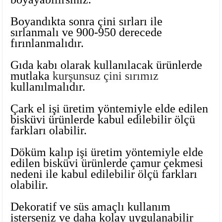
Ayaklı Tabak Serisi
DİĞER VAZOLAR
Boyandıkta sonra çini sırları ile
sırlanmalı ve 900-950 derecede
Balık Tabak Serisi
GENİŞ RÖLYEFLİ VAZO
fırınlanmalıdır.
Fırfır Tabak Serisi
KÜT VAZO
Gıda kabı olarak kullanılacak ürünlerde
mutlaka
kurşunsuz çini sırımız
İbrik Tabak Serisi
MODERN VAZO
kullanılmalıdır.
Karaca Tabak Serisi
Çark el işi üretim yöntemiyle elde edilen
bisküvi ürünlerde kabul edilebilir ölçü
farkları olabilir.
Katlı Servis Tabak Takımı
Döküm kalıp işi üretim yöntemiyle elde
Oval Tabak Serisi
edilen bisküvi ürünlerde çamur çekmesi
nedeni ile kabul edilebilir ölçü farkları
Sahan Tabak Serisi
olabilir.
Taste Tabak Serisi
Dekoratif ve süs amaçlı kullanım
isterseniz ve daha kolay uygulanabilir