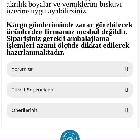
akrilik boyalar ve verniklerini bisküvi
üzerine uygulayabilirsiniz.
Kargo gönderiminde zarar görebilecek
ürünlerden firmamız meshul değildir.
Siparişiniz gerekli ambalajlama
işlemleri azami ölçüde dikkat edilerek
hazırlanmaktadır.
lar
Yorumlar
 Ürünler
Taksit Seçenekleri
Bu ürüne ilk yorumu siz yapın!
Önerileriniz
Yorum Yaz
Bu ürünün fiyat bilgisi, resim, ürün açıklamalarında ve diğer
konularda yetersiz gördüğünüz noktaları öneri formunu
kullanarak tarafımıza iletebilirsiniz.