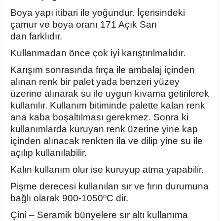
Ayaklı Tabak Serisi
DİĞER VAZOLAR
Boya yapı itibari ile yoğundur. İçerisindeki
çamur ve boya oranı 171 Açık Sarı
Balık Tabak Serisi
GENİŞ RÖLYEFLİ VAZO
dan farklıdır.
Kullanmadan önce çok iyi karıştırılmalıdır.
Fırfır Tabak Serisi
KÜT VAZO
Karışım sonrasında fırça ile ambalaj içinden
alınan renk bir palet yada benzeri yüzey
İbrik Tabak Serisi
MODERN VAZO
üzerine alınarak su ile uygun kıvama getirilerek
kullanılır. Kullanım bitiminde palette kalan renk
Karaca Tabak Serisi
ana kaba boşaltılması gerekmez. Sonra ki
kullanımlarda kuruyan renk üzerine yine kap
Katlı Servis Tabak Takımı
içinden alınacak renkten ila ve dilip yine su ile
açılıp kullanılabilir.
Oval Tabak Serisi
Kalın kullanım olur ise kuruyup atma yapabilir.
Sahan Tabak Serisi
Pişme derecesi kullanılan sır ve fırın durumuna
o
bağlı olarak
900-1050
C
dir.
Taste Tabak Serisi
Çini – Seramik bünyelere sır altı kullanıma