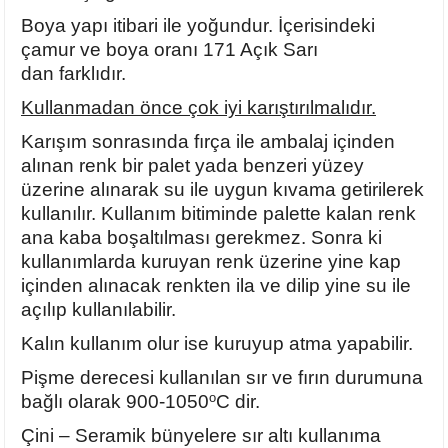
Ayaklı Tabak Serisi
DİĞER VAZOLAR
Boya yapı itibari ile yoğundur. İçerisindeki
çamur ve boya oranı 171 Açık Sarı
Balık Tabak Serisi
GENİŞ RÖLYEFLİ VAZO
dan farklıdır.
Kullanmadan önce çok iyi karıştırılmalıdır.
Fırfır Tabak Serisi
KÜT VAZO
Karışım sonrasında fırça ile ambalaj içinden
alınan renk bir palet yada benzeri yüzey
İbrik Tabak Serisi
MODERN VAZO
üzerine alınarak su ile uygun kıvama getirilerek
kullanılır. Kullanım bitiminde palette kalan renk
Karaca Tabak Serisi
ana kaba boşaltılması gerekmez. Sonra ki
kullanımlarda kuruyan renk üzerine yine kap
Katlı Servis Tabak Takımı
içinden alınacak renkten ila ve dilip yine su ile
açılıp kullanılabilir.
Oval Tabak Serisi
Kalın kullanım olur ise kuruyup atma yapabilir.
Sahan Tabak Serisi
Pişme derecesi kullanılan sır ve fırın durumuna
o
bağlı olarak
900-1050
C
dir.
Taste Tabak Serisi
Çini – Seramik bünyelere sır altı kullanıma