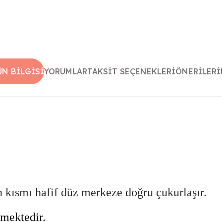
ÜN BILGISI
YORUMLAR
TAKSIT SEÇENEKLERI
ÖNERILERI
an kısmı hafif düz merkeze doğru çukurlaşır.
lmektedir.