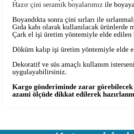
Hazır çini seramik boyalarımız
ile boyaya
Boyandıkta sonra çini sırları ile sırlanma
Gıda kabı olarak kullanılacak ürünlerde 
Çark el işi üretim yöntemiyle elde edilen b
Döküm kalıp işi üretim yöntemiyle elde edi
Dekoratif ve süs amaçlı kullanım isterseni
uygulayabilirsiniz.
Kargo gönderiminde zarar görebilecek ü
azami ölçüde dikkat edilerek hazırlanm
Bu ürünün fiyat bilgisi, resim, ürün açıklamalarında ve diğer kon
Görüş ve önerileriniz için teşekkür ederiz.
Ürün resmi kalitesiz, bozuk veya görüntülenemiyor.
Ürün açıklamasında eksik bilgiler bulunuyor.