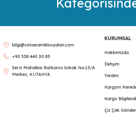
Kategorisinde
Ürün bilgilerinde hatalar bulunuyor.
Ürün fiyatı diğer sitelerden daha pahalı.
Bu ürüne benzer farklı alternatifler olmalı.
KURUMSAL
bilgi@ciniseramikboyalari.com
Hakkımızda
+90 538 440 00 85
İletişim
Servi Mahallesi Barbaros Sokak No:13/A
Merkez, KÜTAHYA
Yardım
Kargom Nered
Kargo Bilgilend
Çiz Çek Gönder