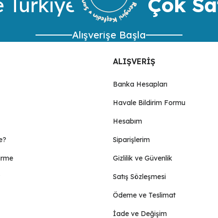
 Türkiye’nin
En Çok Sa
Alışverişe Başla
ALIŞVERİŞ
Banka Hesapları
Havale Bildirim Formu
Gönder
Hesabım
e?
Siparişlerim
irme
Gizlilik ve Güvenlik
Satış Sözleşmesi
Ödeme ve Teslimat
İade ve Değişim