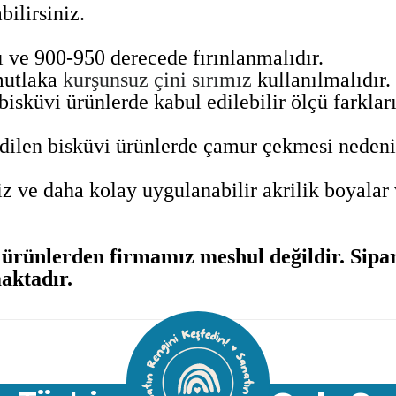
bilirsiniz.
lı ve 900-950 derecede fırınlanmalıdır.
mutlaka
kurşunsuz çini sırımız
kullanılmalıdır.
isküvi ürünlerde kabul edilebilir ölçü farkları 
len bisküvi ürünlerde çamur çekmesi nedeni ile
z ve daha kolay uygulanabilir akrilik boyalar 
rünlerden firmamız meshul değildir. Sipari
aktadır.
ularda yetersiz gördüğünüz noktaları öneri formunu kullanarak tarafımıza 
Bu ürüne ilk yorumu siz yapın!
Yorum Yaz