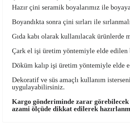
Hazır çini seramik boyalarımız
ile boyaya
Boyandıkta sonra çini sırları ile sırlanma
Gıda kabı olarak kullanılacak ürünlerde 
Çark el işi üretim yöntemiyle elde edilen b
Döküm kalıp işi üretim yöntemiyle elde edi
Dekoratif ve süs amaçlı kullanım isterseni
uygulayabilirsiniz.
Kargo gönderiminde zarar görebilecek ü
azami ölçüde dikkat edilerek hazırlanm
Bu ürünün fiyat bilgisi, resim, ürün açıklamalarında ve diğer kon
Görüş ve önerileriniz için teşekkür ederiz.