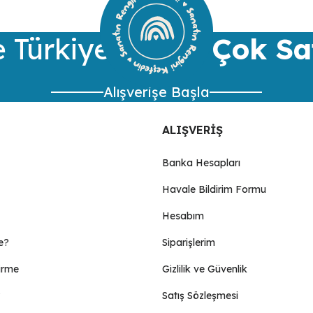
Yorum Yaz
 Türkiye’nin
En Çok Sa
Alışverişe Başla
ALIŞVERİŞ
Banka Hesapları
Havale Bildirim Formu
Gönder
Hesabım
e?
Siparişlerim
irme
Gizlilik ve Güvenlik
Satış Sözleşmesi