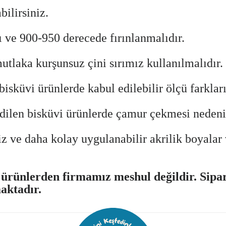
bilirsiniz.
lı ve 900-950 derecede fırınlanmalıdır.
mutlaka
kurşunsuz çini sırımız
kullanılmalıdır.
isküvi ürünlerde kabul edilebilir ölçü farkları 
len bisküvi ürünlerde çamur çekmesi nedeni ile
z ve daha kolay uygulanabilir akrilik boyalar 
rünlerden firmamız meshul değildir. Sipari
aktadır.
ularda yetersiz gördüğünüz noktaları öneri formunu kullanarak tarafımıza 
Bu ürüne ilk yorumu siz yapın!