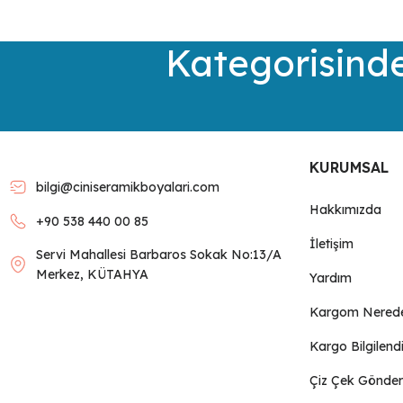
Ürün resmi kalitesiz, bozuk veya görüntülenemiyor.
Kategorisinde
Ürün açıklamasında eksik bilgiler bulunuyor.
Ürün bilgilerinde hatalar bulunuyor.
Ürün fiyatı diğer sitelerden daha pahalı.
Bu ürüne benzer farklı alternatifler olmalı.
KURUMSAL
bilgi@ciniseramikboyalari.com
Hakkımızda
+90 538 440 00 85
İletişim
Servi Mahallesi Barbaros Sokak No:13/A
Merkez, KÜTAHYA
Yardım
Kargom Nered
Kargo Bilgilend
Çiz Çek Gönder