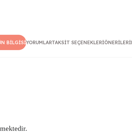
ÜN BILGISI
YORUMLAR
TAKSIT SEÇENEKLERI
ÖNERILERI
lmektedir.