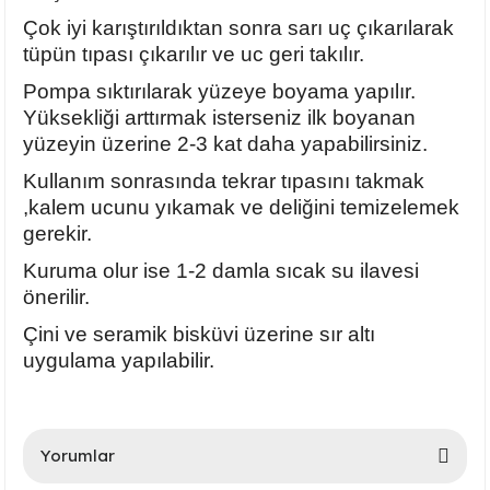
Ayaklı Tabak Serisi
DİĞER VAZOLAR
Çok iyi karıştırıldıktan sonra sarı uç çıkarılarak
tüpün tıpası çıkarılır ve uc geri takılır.
Balık Tabak Serisi
GENİŞ RÖLYEFLİ VAZO
Pompa sıktırılarak yüzeye boyama yapılır.
Yüksekliği arttırmak isterseniz ilk boyanan
Fırfır Tabak Serisi
KÜT VAZO
yüzeyin üzerine 2-3 kat daha yapabilirsiniz.
Kullanım sonrasında tekrar tıpasını takmak
İbrik Tabak Serisi
MODERN VAZO
,kalem ucunu yıkamak ve deliğini temizelemek
gerekir.
Karaca Tabak Serisi
Kuruma olur ise 1-2 damla sıcak su ilavesi
Katlı Servis Tabak Takımı
önerilir.
Çini ve seramik bisküvi üzerine sır altı
Oval Tabak Serisi
uygulama yapılabilir.
Sahan Tabak Serisi
Taste Tabak Serisi
Yorumlar