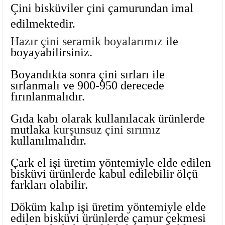
Çini bisküviler çini çamurundan imal
Ayaklı Tabak Serisi
DİĞER VAZOLAR
edilmektedir.
Balık Tabak Serisi
GENİŞ RÖLYEFLİ VAZO
Hazır çini seramik boyalarımız
ile
boyayabilirsiniz.
Fırfır Tabak Serisi
KÜT VAZO
Boyandıkta sonra çini sırları ile
İbrik Tabak Serisi
MODERN VAZO
sırlanmalı ve 900-950 derecede
fırınlanmalıdır.
Karaca Tabak Serisi
Gıda kabı olarak kullanılacak ürünlerde
mutlaka
kurşunsuz çini sırımız
Katlı Servis Tabak Takımı
kullanılmalıdır.
Oval Tabak Serisi
Çark el işi üretim yöntemiyle elde edilen
bisküvi ürünlerde kabul edilebilir ölçü
Sahan Tabak Serisi
farkları olabilir.
Döküm kalıp işi üretim yöntemiyle elde
Taste Tabak Serisi
edilen bisküvi ürünlerde çamur çekmesi