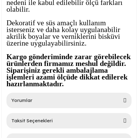
nedeni ile kabul edilebilir ölçü farkları
olabilir.
Dekoratif ve süs amaçlı kullanım
isterseniz ve daha kolay uygulanabilir
akrilik boyalar ve verniklerini bisküvi
üzerine uygulayabilirsiniz.
Kargo gönderiminde zarar görebilecek
ürünlerden firmamız meshul değildir.
lar
Siparişiniz gerekli ambalajlama
işlemleri azami ölçüde dikkat edilerek
 Ürünler
hazırlanmaktadır.
Yorumlar
Taksit Seçenekleri
Bu ürüne ilk yorumu siz yapın!