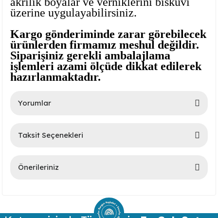
akrilik boyalar ve verniklerini bisküvi
üzerine uygulayabilirsiniz.
Kargo gönderiminde zarar görebilecek
ürünlerden firmamız meshul değildir.
Siparişiniz gerekli ambalajlama
işlemleri azami ölçüde dikkat edilerek
hazırlanmaktadır.
lar
Yorumlar
 Ürünler
Taksit Seçenekleri
Bu ürüne ilk yorumu siz yapın!
Önerileriniz
Yorum Yaz
Bu ürünün fiyat bilgisi, resim, ürün açıklamalarında ve diğer
konularda yetersiz gördüğünüz noktaları öneri formunu
kullanarak tarafımıza iletebilirsiniz.
Görüş ve önerileriniz için teşekkür ederiz.