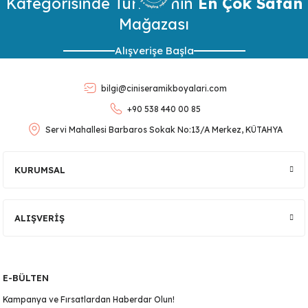
Kategorisinde Türkiye’nin
En Çok Satan
Mağazası
Ürün resmi kalitesiz, bozuk veya görüntülenemiyor.
Alışverişe Başla
Ürün açıklamasında eksik bilgiler bulunuyor.
Ürün bilgilerinde hatalar bulunuyor.
bilgi@ciniseramikboyalari.com
Ürün fiyatı diğer sitelerden daha pahalı.
+90 538 440 00 85
Bu ürüne benzer farklı alternatifler olmalı.
Servi Mahallesi Barbaros Sokak No:13/A Merkez, KÜTAHYA
KURUMSAL
Gönder
ALIŞVERİŞ
E-BÜLTEN
Kampanya ve Fırsatlardan Haberdar Olun!