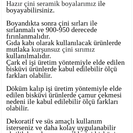
Hazır çini seramik boyalarımız
ile
Ayaklı Tabak Serisi
DİĞER VAZOLAR
boyayabilirsiniz.
Balık Tabak Serisi
GENİŞ RÖLYEFLİ VAZO
Boyandıkta sonra çini sırları ile
sırlanmalı ve 900-950 derecede
Fırfır Tabak Serisi
KÜT VAZO
fırınlanmalıdır.
Gıda kabı olarak kullanılacak ürünlerde
mutlaka
kurşunsuz çini sırımız
İbrik Tabak Serisi
MODERN VAZO
kullanılmalıdır.
Çark el işi üretim yöntemiyle elde edilen
Karaca Tabak Serisi
bisküvi ürünlerde kabul edilebilir ölçü
farkları olabilir.
Katlı Servis Tabak Takımı
Döküm kalıp işi üretim yöntemiyle elde
Oval Tabak Serisi
edilen bisküvi ürünlerde çamur çekmesi
nedeni ile kabul edilebilir ölçü farkları
olabilir.
Sahan Tabak Serisi
Dekoratif ve süs amaçlı kullanım
Taste Tabak Serisi
isterseniz ve daha kolay uygulanabilir