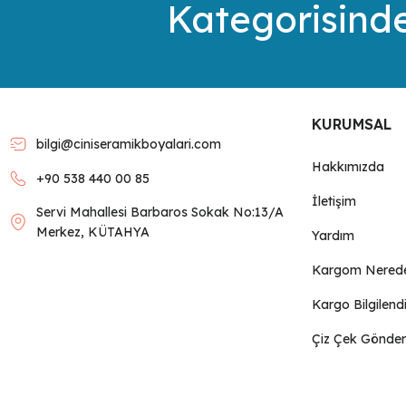
Kategorisinde
Ürün açıklamasında eksik bilgiler bulunuyor.
Ürün bilgilerinde hatalar bulunuyor.
Ürün fiyatı diğer sitelerden daha pahalı.
Bu ürüne benzer farklı alternatifler olmalı.
KURUMSAL
bilgi@ciniseramikboyalari.com
Hakkımızda
+90 538 440 00 85
İletişim
Servi Mahallesi Barbaros Sokak No:13/A
Merkez, KÜTAHYA
Yardım
Kargom Nered
Kargo Bilgilend
Çiz Çek Gönder