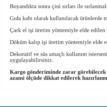
Boyandıkta sonra çini sırları ile sırlanma
Gıda kabı olarak kullanılacak ürünlerde 
Çark el işi üretim yöntemiyle elde edilen b
Döküm kalıp işi üretim yöntemiyle elde edi
Dekoratif ve süs amaçlı kullanım isterseni
uygulayabilirsiniz.
Kargo gönderiminde zarar görebilecek ü
azami ölçüde dikkat edilerek hazırlanm
Bu ürünün fiyat bilgisi, resim, ürün açıklamalarında ve diğer kon
Görüş ve önerileriniz için teşekkür ederiz.
Ürün resmi kalitesiz, bozuk veya görüntülenemiyor.