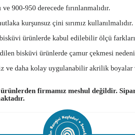
lı ve 900-950 derecede fırınlanmalıdır.
mutlaka
kurşunsuz çini sırımız
kullanılmalıdır.
isküvi ürünlerde kabul edilebilir ölçü farkları 
len bisküvi ürünlerde çamur çekmesi nedeni ile
z ve daha kolay uygulanabilir akrilik boyalar 
rünlerden firmamız meshul değildir. Sipari
aktadır.
ularda yetersiz gördüğünüz noktaları öneri formunu kullanarak tarafımıza 
Bu ürüne ilk yorumu siz yapın!
Yorum Yaz