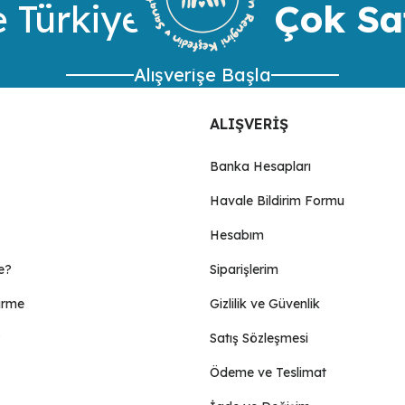
 Türkiye’nin
En Çok Sa
Alışverişe Başla
ALIŞVERİŞ
Banka Hesapları
Havale Bildirim Formu
Gönder
Hesabım
e?
Siparişlerim
irme
Gizlilik ve Güvenlik
Satış Sözleşmesi
Ödeme ve Teslimat