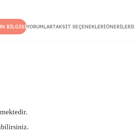
ÜN BILGISI
YORUMLAR
TAKSIT SEÇENEKLERI
ÖNERILERI
lmektedir.
bilirsiniz.