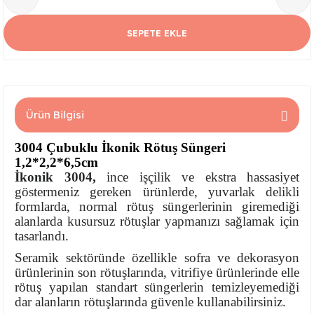
Serisi
Kare Tabak Serisi
JASMİN VAZO
Çark Kase Serisi
SİLİNDİR KAVANOZ
SEPETE EKLE
Damla Tabak Serisi
SİLİNDİR VAZO
Fırfır Kase Serisi
ık Serisi
Kayık Tabak Serisi
HİTİT VAZO
Gondol Kase Serisi
Ürün Bilgisi
Dikdörtgen Rölyefli Tabak Serisi
AŞURELİK VAZO
Kayık Kase Serisi
3004 Çubuklu İkonik Rötuş Süngeri
Nar Tabak Serisi
BURGU VAZO
Milet Kase Serisi
1,2*2,2*6,5cm
İkonik 3004,
ince işçilik ve ekstra hassasiyet
Model Tabak Serisi
PELİKAN VAZO
Noodles Kase
göstermeniz gereken ürünlerde, yuvarlak delikli
formlarda, normal rötuş süngerlerinin giremediği
alanlarda kusursuz rötuşlar yapmanızı sağlamak için
Ayna Tabak Serisi
LALE VAZO
Sunumluk Kase Serisi
tasarlandı.
Seramik sektöründe özellikle sofra ve dekorasyon
Kahve - Çay Tabak Serisi
ÇEŞM-İ BÜLBÜL VAZO
Üç Ayaklı Kase Serisi
ürünlerinin son rötuşlarında, vitrifiye ürünlerinde elle
rötuş yapılan standart süngerlerin temizleyemediği
n Serisi
3 Ayaklı Oval Sunumluk
ALEM VAZO
dar alanların rötuşlarında güvenle kullanabilirsiniz.