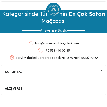
konularda yetersiz gördüğünüz noktaları öneri formunu
kullanarak tarafımıza iletebilirsiniz.
Kategorisinde Türkiye’nin
Görüş ve önerileriniz için teşekkür ederiz.
En Çok Satan
Mağazası
Ürün resmi kalitesiz, bozuk veya görüntülenemiyor.
Alışverişe Başla
Ürün açıklamasında eksik bilgiler bulunuyor.
Ürün bilgilerinde hatalar bulunuyor.
bilgi@ciniseramikboyalari.com
Ürün fiyatı diğer sitelerden daha pahalı.
lar
+90 538 440 00 85
Bu ürüne benzer farklı alternatifler olmalı.
Servi Mahallesi Barbaros Sokak No:13/A Merkez, KÜTAHYA
 Ürünler
KURUMSAL
Gönder
ALIŞVERİŞ