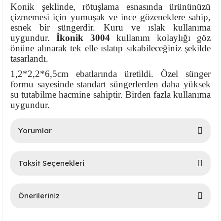
Konik şeklinde, rötuşlama esnasında ürününüzü
Ayaklı Tabak Serisi
DİĞER VAZOLAR
çizmemesi için yumuşak ve ince gözeneklere sahip,
esnek bir süngerdir. Kuru ve ıslak kullanıma
Balık Tabak Serisi
GENİŞ RÖLYEFLİ VAZO
uygundur.
İkonik 3004
kullanım kolaylığı göz
önüne alınarak tek elle ıslatıp sıkabileceğiniz şekilde
Fırfır Tabak Serisi
KÜT VAZO
tasarlandı.
1,2*2,2*6,5cm ebatlarında üretildi. Özel sünger
İbrik Tabak Serisi
MODERN VAZO
formu sayesinde standart süngerlerden daha yüksek
su tutabilme hacmine sahiptir. Birden fazla kullanıma
uygundur.
Karaca Tabak Serisi
Katlı Servis Tabak Takımı
Yorumlar
Oval Tabak Serisi
Taksit Seçenekleri
Bu ürüne ilk yorumu siz yapın!
Sahan Tabak Serisi
Önerileriniz
Yorum Yaz
Taste Tabak Serisi
Bu ürünün fiyat bilgisi, resim, ürün açıklamalarında ve diğer