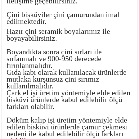
iletişime geçebilirsiniz.
Ayaklı Tabak Serisi
DİĞER VAZOLAR
Çini bisküviler çini çamurundan imal
edilmektedir.
Balık Tabak Serisi
GENİŞ RÖLYEFLİ VAZO
Hazır çini seramik boyalarımız
ile
Fırfır Tabak Serisi
KÜT VAZO
boyayabilirsiniz.
Boyandıkta sonra çini sırları ile
İbrik Tabak Serisi
MODERN VAZO
sırlanmalı ve 900-950 derecede
fırınlanmalıdır.
Karaca Tabak Serisi
Gıda kabı olarak kullanılacak ürünlerde
mutlaka
kurşunsuz çini sırımız
Katlı Servis Tabak Takımı
kullanılmalıdır.
Çark el işi üretim yöntemiyle elde edilen
Oval Tabak Serisi
bisküvi ürünlerde kabul edilebilir ölçü
farkları olabilir.
Sahan Tabak Serisi
Döküm kalıp işi üretim yöntemiyle elde
edilen bisküvi ürünlerde çamur çekmesi
Taste Tabak Serisi
nedeni ile kabul edilebilir ölçü farkları