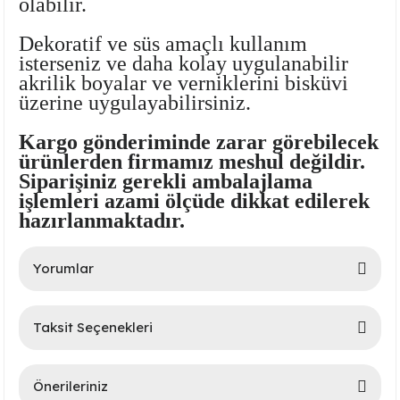
olabilir.
Dekoratif ve süs amaçlı kullanım
isterseniz ve daha kolay uygulanabilir
akrilik boyalar ve verniklerini bisküvi
üzerine uygulayabilirsiniz.
Kargo gönderiminde zarar görebilecek
ürünlerden firmamız meshul değildir.
Siparişiniz gerekli ambalajlama
lar
işlemleri azami ölçüde dikkat edilerek
hazırlanmaktadır.
 Ürünler
Yorumlar
Taksit Seçenekleri
Bu ürüne ilk yorumu siz yapın!
Önerileriniz
Yorum Yaz