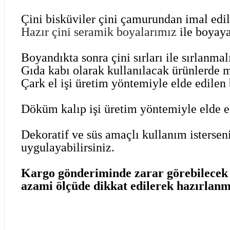
Çini bisküviler çini çamurundan imal edi
Hazır çini seramik boyalarımız
ile boyaya
Boyandıkta sonra çini sırları ile sırlanma
Gıda kabı olarak kullanılacak ürünlerde 
Çark el işi üretim yöntemiyle elde edilen b
Döküm kalıp işi üretim yöntemiyle elde edi
Dekoratif ve süs amaçlı kullanım isterseni
uygulayabilirsiniz.
Kargo gönderiminde zarar görebilecek ü
azami ölçüde dikkat edilerek hazırlanm
Bu ürünün fiyat bilgisi, resim, ürün açıklamalarında ve diğer kon