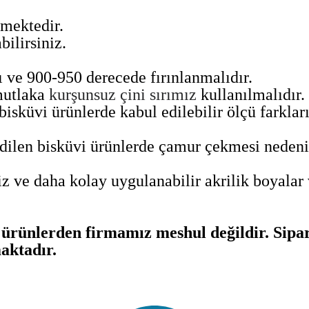
lmektedir.
bilirsiniz.
lı ve 900-950 derecede fırınlanmalıdır.
mutlaka
kurşunsuz çini sırımız
kullanılmalıdır.
isküvi ürünlerde kabul edilebilir ölçü farkları 
len bisküvi ürünlerde çamur çekmesi nedeni ile
z ve daha kolay uygulanabilir akrilik boyalar 
rünlerden firmamız meshul değildir. Sipari
aktadır.
ularda yetersiz gördüğünüz noktaları öneri formunu kullanarak tarafımıza 