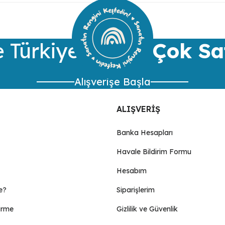
Bu ürüne ilk yorumu siz yapın!
Yorum Yaz
 Türkiye’nin
En Çok Sa
Alışverişe Başla
ALIŞVERİŞ
Banka Hesapları
Havale Bildirim Formu
Gönder
Hesabım
e?
Siparişlerim
irme
Gizlilik ve Güvenlik