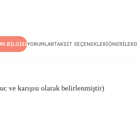
ÜN BILGISI
YORUMLAR
TAKSIT SEÇENEKLERI
ÖNERILERI
uc ve karışısı olarak belirlenmiştir)