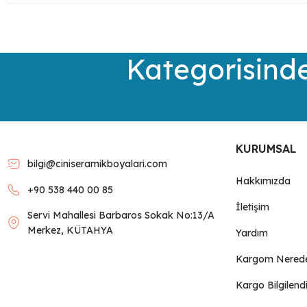
Görüş ve önerileriniz için teşekkür ederiz.
Ürün resmi kalitesiz, bozuk veya görüntülenemiyor.
Kategorisinde
Ürün açıklamasında eksik bilgiler bulunuyor.
Ürün bilgilerinde hatalar bulunuyor.
Ürün fiyatı diğer sitelerden daha pahalı.
Bu ürüne benzer farklı alternatifler olmalı.
KURUMSAL
bilgi@ciniseramikboyalari.com
Hakkımızda
+90 538 440 00 85
İletişim
Servi Mahallesi Barbaros Sokak No:13/A
Merkez, KÜTAHYA
Yardım
Kargom Nered
Kargo Bilgilend