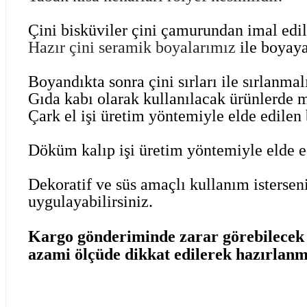
Çini bisküviler çini çamurundan imal edi
Hazır çini seramik boyalarımız
ile boyaya
Boyandıkta sonra çini sırları ile sırlanma
Gıda kabı olarak kullanılacak ürünlerde 
Çark el işi üretim yöntemiyle elde edilen b
Döküm kalıp işi üretim yöntemiyle elde edi
Dekoratif ve süs amaçlı kullanım isterseni
uygulayabilirsiniz.
Kargo gönderiminde zarar görebilecek ü
azami ölçüde dikkat edilerek hazırlanm
Bu ürünün fiyat bilgisi, resim, ürün açıklamalarında ve diğer kon