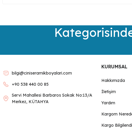
Görüş ve önerileriniz için teşekkür ederiz.
Ürün resmi kalitesiz, bozuk veya görüntülenemiyor.
Kategorisinde
Ürün açıklamasında eksik bilgiler bulunuyor.
Ürün bilgilerinde hatalar bulunuyor.
Ürün fiyatı diğer sitelerden daha pahalı.
Bu ürüne benzer farklı alternatifler olmalı.
KURUMSAL
bilgi@ciniseramikboyalari.com
Hakkımızda
+90 538 440 00 85
İletişim
Servi Mahallesi Barbaros Sokak No:13/A
Merkez, KÜTAHYA
Yardım
Kargom Nered
Kargo Bilgilend