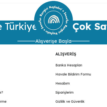
Bu ürüne ilk yorumu siz yapın!
Yorum Yaz
 Türkiye’nin
En Çok Sa
Alışverişe Başla
ALIŞVERİŞ
Banka Hesapları
Havale Bildirim Formu
Gönder
Hesabım
e?
Siparişlerim
irme
Gizlilik ve Güvenlik