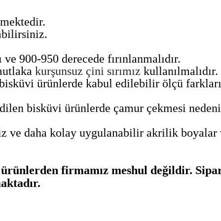
lmektedir.
bilirsiniz.
lı ve 900-950 derecede fırınlanmalıdır.
mutlaka
kurşunsuz çini sırımız
kullanılmalıdır.
isküvi ürünlerde kabul edilebilir ölçü farkları 
len bisküvi ürünlerde çamur çekmesi nedeni ile
z ve daha kolay uygulanabilir akrilik boyalar 
rünlerden firmamız meshul değildir. Sipari
aktadır.
ularda yetersiz gördüğünüz noktaları öneri formunu kullanarak tarafımıza 