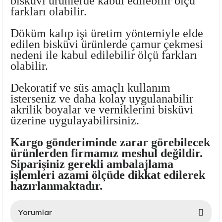
bisküvi ürünlerde kabul edilebilir ölçü
farkları olabilir.
Döküm kalıp işi üretim yöntemiyle elde
edilen bisküvi ürünlerde çamur çekmesi
nedeni ile kabul edilebilir ölçü farkları
olabilir.
Dekoratif ve süs amaçlı kullanım
isterseniz ve daha kolay uygulanabilir
lar
akrilik boyalar ve verniklerini bisküvi
üzerine uygulayabilirsiniz.
 Ürünler
Kargo gönderiminde zarar görebilecek
ürünlerden firmamız meshul değildir.
Siparişiniz gerekli ambalajlama
işlemleri azami ölçüde dikkat edilerek
hazırlanmaktadır.
Yorumlar