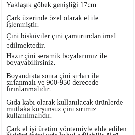
Yaklaşık göbek genişliği 17cm
Ayaklı Tabak Serisi
DİĞER VAZOLAR
Çark üzerinde özel olarak el ile
Balık Tabak Serisi
GENİŞ RÖLYEFLİ VAZO
işlenmiştir.
Çini bisküviler çini çamurundan imal
Fırfır Tabak Serisi
KÜT VAZO
edilmektedir.
İbrik Tabak Serisi
MODERN VAZO
Hazır çini seramik boyalarımız
ile
boyayabilirsiniz.
Karaca Tabak Serisi
Boyandıkta sonra çini sırları ile
Katlı Servis Tabak Takımı
sırlanmalı ve 900-950 derecede
fırınlanmalıdır.
Oval Tabak Serisi
Gıda kabı olarak kullanılacak ürünlerde
mutlaka
kurşunsuz çini sırımız
Sahan Tabak Serisi
kullanılmalıdır.
Taste Tabak Serisi
Çark el işi üretim yöntemiyle elde edilen