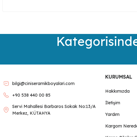
Bu ürünün fiyat bilgisi, resim, ürün açıklamalarında ve diğer kon
Görüş ve önerileriniz için teşekkür ederiz.
Ürün resmi kalitesiz, bozuk veya görüntülenemiyor.
Kategorisinde
Ürün açıklamasında eksik bilgiler bulunuyor.
Ürün bilgilerinde hatalar bulunuyor.
Ürün fiyatı diğer sitelerden daha pahalı.
Bu ürüne benzer farklı alternatifler olmalı.
KURUMSAL
bilgi@ciniseramikboyalari.com
Hakkımızda
+90 538 440 00 85
İletişim
Servi Mahallesi Barbaros Sokak No:13/A
Merkez, KÜTAHYA
Yardım
Kargom Nered