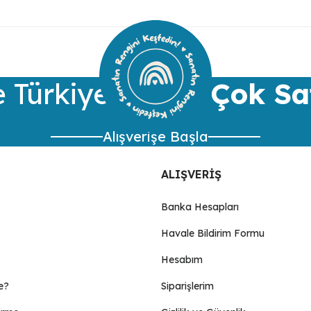
ularda yetersiz gördüğünüz noktaları öneri formunu kullanarak tarafımıza 
Bu ürüne ilk yorumu siz yapın!
Yorum Yaz
 Türkiye’nin
En Çok Sa
Alışverişe Başla
ALIŞVERİŞ
Banka Hesapları
Havale Bildirim Formu
Gönder
Hesabım
e?
Siparişlerim