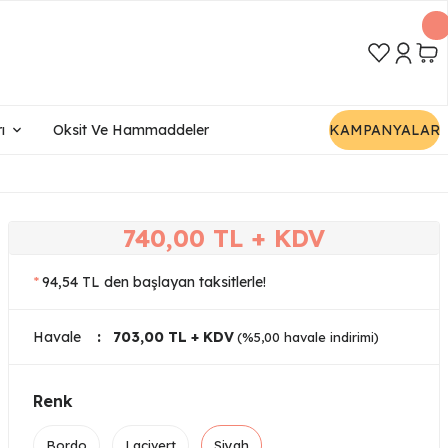
ı
Oksit Ve Hammaddeler
KAMPANYALAR
740,00 TL + KDV
*
94,54 TL den başlayan taksitlerle!
Havale
703,00 TL + KDV
(%5,00 havale indirimi)
Renk
Bordo
Lacivert
Siyah