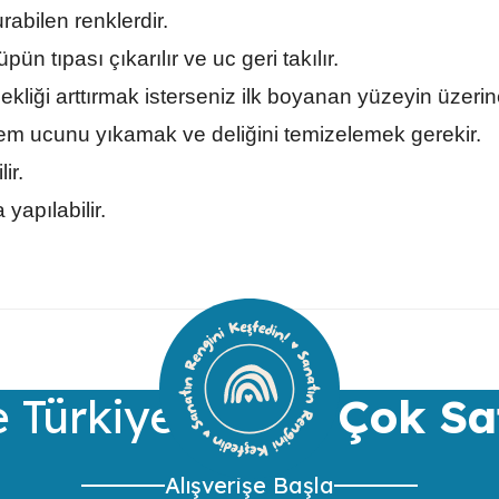
rabilen renklerdir.
pün tıpası çıkarılır ve uc geri takılır.
liği arttırmak isterseniz ilk boyanan yüzeyin üzerine
lem ucunu yıkamak ve deliğini temizelemek gerekir.
ir.
yapılabilir.
ularda yetersiz gördüğünüz noktaları öneri formunu kullanarak tarafımıza 
Bu ürüne ilk yorumu siz yapın!
Yorum Yaz
 Türkiye’nin
En Çok Sa
Alışverişe Başla