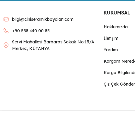
Bu ürüne benzer farklı alternatifler olmalı.
KURUMSAL
bilgi@ciniseramikboyalari.com
Hakkımızda
+90 538 440 00 85
İletişim
Servi Mahallesi Barbaros Sokak No:13/A
Merkez, KÜTAHYA
Yardım
Kargom Nered
Kargo Bilgilend
Çiz Çek Gönder