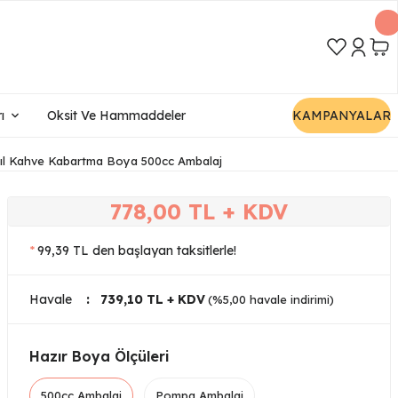
ı
Oksit Ve Hammaddeler
KAMPANYALAR
ıl Kahve Kabartma Boya 500cc Ambalaj
778,00 TL + KDV
*
99,39 TL den başlayan taksitlerle!
Havale
739,10 TL + KDV
(%5,00 havale indirimi)
Hazır Boya Ölçüleri
500cc Ambalaj
Pompa Ambalaj