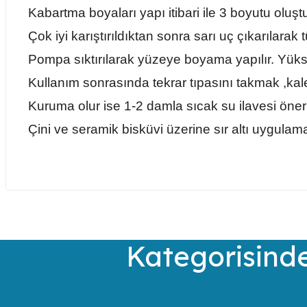
Kabartma boyaları yapı itibari ile 3 boyutu oluştu
Çok iyi karıştırıldıktan sonra sarı uç çıkarılarak tü
Pompa sıktırılarak yüzeye boyama yapılır. Yüksek
Kullanım sonrasında tekrar tıpasını takmak ,ka
Kuruma olur ise 1-2 damla sıcak su ilavesi öneril
Çini ve seramik bisküvi üzerine sır altı uygulama 
Bu ürünün fiyat bilgisi, resim, ürün açıklamalarında ve diğer kon
Görüş ve önerileriniz için teşekkür ederiz.
Ürün resmi kalitesiz, bozuk veya görüntülenemiyor.
Kategorisinde
Ürün açıklamasında eksik bilgiler bulunuyor.
Ürün bilgilerinde hatalar bulunuyor.
Ürün fiyatı diğer sitelerden daha pahalı.