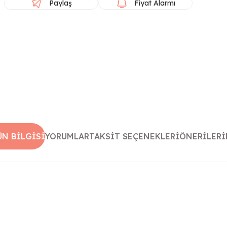
Paylaş
Fiyat Alarmı
ÜN BILGISI
YORUMLAR
TAKSIT SEÇENEKLERI
ÖNERILERI