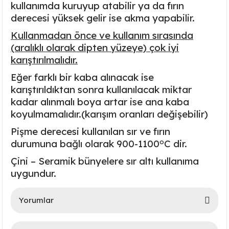
kullanımda kuruyup atabilir ya da fırın
Ayaklı Tabak Serisi
DİĞER VAZOLAR
derecesi yüksek gelir ise akma yapabilir.
Kullanmadan önce ve kullanım sırasında
Balık Tabak Serisi
GENİŞ RÖLYEFLİ VAZO
(aralıklı olarak dipten yüzeye) çok iyi
karıştırılmalıdır.
Fırfır Tabak Serisi
KÜT VAZO
Eğer farklı bir kaba alınacak ise
İbrik Tabak Serisi
MODERN VAZO
karıştırıldıktan sonra kullanılacak miktar
kadar alınmalı boya artar ise ana kaba
Karaca Tabak Serisi
koyulmamalıdır.(karışım oranları değişebilir)
Pişme derecesi kullanılan sır ve fırın
Katlı Servis Tabak Takımı
o
durumuna bağlı olarak
900-1100
C
dir.
Çini – Seramik bünyelere sır altı kullanıma
Oval Tabak Serisi
uygundur.
Sahan Tabak Serisi
Yorumlar
Taste Tabak Serisi