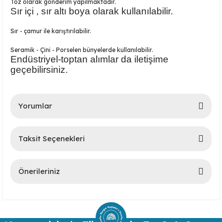
Toz olarak gönderim yapılmaktadır.
Ayaklı Tabak Serisi
DİĞER VAZOLAR
Sır içi , sır altı boya olarak kullanılabilir.
Sır - çamur ile karıştırılabilir.
Balık Tabak Serisi
GENİŞ RÖLYEFLİ VAZO
Seramik - Çini - Porselen bünyelerde kullanılabilir.
Fırfır Tabak Serisi
KÜT VAZO
Endüstriyel-toptan alımlar da iletişime
geçebilirsiniz.
İbrik Tabak Serisi
MODERN VAZO
Yorumlar
Karaca Tabak Serisi
Katlı Servis Tabak Takımı
Taksit Seçenekleri
Bu ürüne ilk yorumu siz yapın!
Oval Tabak Serisi
Önerileriniz
Yorum Yaz
Sahan Tabak Serisi
Bu ürünün fiyat bilgisi, resim, ürün açıklamalarında ve diğer
Taste Tabak Serisi
konularda yetersiz gördüğünüz noktaları öneri formunu
kullanarak tarafımıza iletebilirsiniz.