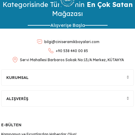
Kategorisinde Türkiye’nin
Görüş ve önerileriniz için teşekkür ederiz.
En Çok Satan
Mağazası
Ürün resmi kalitesiz, bozuk veya görüntülenemiyor.
Alışverişe Başla
Ürün açıklamasında eksik bilgiler bulunuyor.
Ürün bilgilerinde hatalar bulunuyor.
bilgi@ciniseramikboyalari.com
Ürün fiyatı diğer sitelerden daha pahalı.
+90 538 440 00 85
Bu ürüne benzer farklı alternatifler olmalı.
Servi Mahallesi Barbaros Sokak No:13/A Merkez, KÜTAHYA
lar
 Ürünler
KURUMSAL
Gönder
ALIŞVERİŞ
E-BÜLTEN
Kampanya ve Fırsatlardan Haberdar Olun!