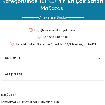
Kategorisinde Türkiye’nin
En Çok Satan
Mağazası
Ürün resmi kalitesiz, bozuk veya görüntülenemiyor.
Alışverişe Başla
Ürün açıklamasında eksik bilgiler bulunuyor.
Ürün bilgilerinde hatalar bulunuyor.
bilgi@ciniseramikboyalari.com
Ürün fiyatı diğer sitelerden daha pahalı.
+90 538 440 00 85
Bu ürüne benzer farklı alternatifler olmalı.
Servi Mahallesi Barbaros Sokak No:13/A Merkez, KÜTAHYA
lar
Gönder
KURUMSAL
 Ürünler
ALIŞVERİŞ
E-BÜLTEN
Kampanya ve Fırsatlardan Haberdar Olun!