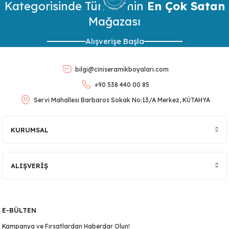
Kategorisinde Türkiye’nin
Görüş ve önerileriniz için teşekkür ederiz.
En Çok Satan
Mağazası
Ürün resmi kalitesiz, bozuk veya görüntülenemiyor.
Alışverişe Başla
Ürün açıklamasında eksik bilgiler bulunuyor.
Ürün bilgilerinde hatalar bulunuyor.
bilgi@ciniseramikboyalari.com
Ürün fiyatı diğer sitelerden daha pahalı.
+90 538 440 00 85
Bu ürüne benzer farklı alternatifler olmalı.
Servi Mahallesi Barbaros Sokak No:13/A Merkez, KÜTAHYA
lar
KURUMSAL
 Ürünler
Gönder
ALIŞVERİŞ
E-BÜLTEN
Kampanya ve Fırsatlardan Haberdar Olun!