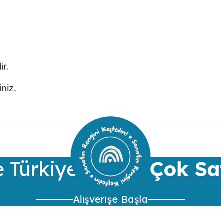
ir.
iniz.
ularda yetersiz gördüğünüz noktaları öneri formunu kullanarak tarafımıza 
Bu ürüne ilk yorumu siz yapın!
Yorum Yaz
 Türkiye’nin
En Çok Sa
Alışverişe Başla