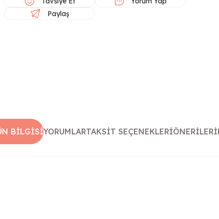
Tavsiye Et
Yorum Yap
Paylaş
ÜN BILGISI
YORUMLAR
TAKSIT SEÇENEKLERI
ÖNERILERI