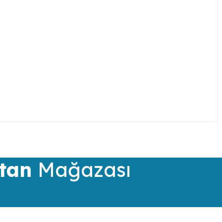
iletebilirsiniz.
tan
Mağazası