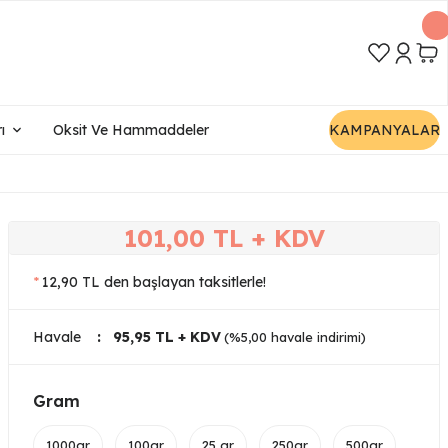
ı
Oksit Ve Hammaddeler
KAMPANYALAR
101,00 TL + KDV
*
12,90 TL den başlayan taksitlerle!
Havale
95,95 TL + KDV
(%5,00 havale indirimi)
Gram
1000gr
100gr
25 gr
250gr
500gr