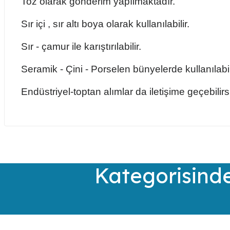
Toz olarak gönderim yapılmaktadır.
Sır içi , sır altı boya olarak kullanılabilir.
Sır - çamur ile karıştırılabilir.
Seramik - Çini - Porselen bünyelerde kullanılabil
Endüstriyel-toptan alımlar da iletişime geçebilirs
Bu ürünün fiyat bilgisi, resim, ürün açıklamalarında ve diğer kon
Görüş ve önerileriniz için teşekkür ederiz.
Ürün resmi kalitesiz, bozuk veya görüntülenemiyor.
Kategorisinde
Ürün açıklamasında eksik bilgiler bulunuyor.
Ürün bilgilerinde hatalar bulunuyor.
Ürün fiyatı diğer sitelerden daha pahalı.
Bu ürüne benzer farklı alternatifler olmalı.