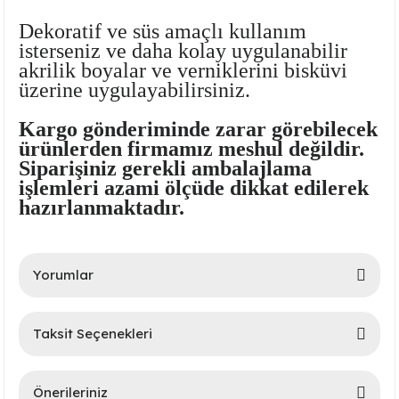
Dekoratif ve süs amaçlı kullanım
isterseniz ve daha kolay uygulanabilir
akrilik boyalar ve verniklerini bisküvi
üzerine uygulayabilirsiniz.
Kargo gönderiminde zarar görebilecek
ürünlerden firmamız meshul değildir.
Siparişiniz gerekli ambalajlama
lar
işlemleri azami ölçüde dikkat edilerek
hazırlanmaktadır.
 Ürünler
Yorumlar
Taksit Seçenekleri
Bu ürüne ilk yorumu siz yapın!
Önerileriniz
Yorum Yaz