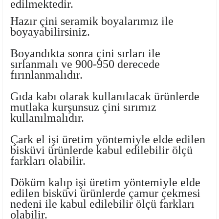
edilmektedir.
Ayaklı Tabak Serisi
DİĞER VAZOLAR
Hazır çini seramik boyalarımız
ile
boyayabilirsiniz.
Balık Tabak Serisi
GENİŞ RÖLYEFLİ VAZO
Boyandıkta sonra çini sırları ile
Fırfır Tabak Serisi
KÜT VAZO
sırlanmalı ve 900-950 derecede
fırınlanmalıdır.
İbrik Tabak Serisi
MODERN VAZO
Gıda kabı olarak kullanılacak ürünlerde
Karaca Tabak Serisi
mutlaka
kurşunsuz çini sırımız
kullanılmalıdır.
Katlı Servis Tabak Takımı
Çark el işi üretim yöntemiyle elde edilen
bisküvi ürünlerde kabul edilebilir ölçü
Oval Tabak Serisi
farkları olabilir.
Sahan Tabak Serisi
Döküm kalıp işi üretim yöntemiyle elde
edilen bisküvi ürünlerde çamur çekmesi
Taste Tabak Serisi
nedeni ile kabul edilebilir ölçü farkları
olabilir.