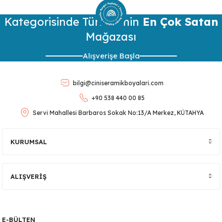
konularda yetersiz gördüğünüz noktaları öneri formunu
kullanarak tarafımıza iletebilirsiniz.
Kategorisinde Türkiye’nin
Görüş ve önerileriniz için teşekkür ederiz.
En Çok Satan
Mağazası
Ürün resmi kalitesiz, bozuk veya görüntülenemiyor.
Alışverişe Başla
Ürün açıklamasında eksik bilgiler bulunuyor.
Ürün bilgilerinde hatalar bulunuyor.
bilgi@ciniseramikboyalari.com
Ürün fiyatı diğer sitelerden daha pahalı.
+90 538 440 00 85
Bu ürüne benzer farklı alternatifler olmalı.
Servi Mahallesi Barbaros Sokak No:13/A Merkez, KÜTAHYA
KURUMSAL
Gönder
ALIŞVERİŞ
E-BÜLTEN