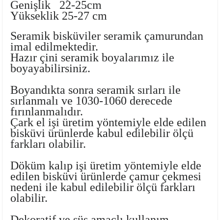
Genişlik 22-25cm
Ayaklı Tabak Serisi
DİĞER VAZOLAR
Yükseklik 25-27 cm
Balık Tabak Serisi
GENİŞ RÖLYEFLİ VAZO
Seramik bisküviler seramik çamurundan
imal edilmektedir.
Hazır çini seramik boyalarımız
ile
Fırfır Tabak Serisi
KÜT VAZO
boyayabilirsiniz.
İbrik Tabak Serisi
MODERN VAZO
Boyandıkta sonra seramik sırları ile
sırlanmalı ve 1030-1060 derecede
Karaca Tabak Serisi
fırınlanmalıdır.
Çark el işi üretim yöntemiyle elde edilen
Katlı Servis Tabak Takımı
bisküvi ürünlerde kabul edilebilir ölçü
farkları olabilir.
Oval Tabak Serisi
Döküm kalıp işi üretim yöntemiyle elde
edilen bisküvi ürünlerde çamur çekmesi
Sahan Tabak Serisi
nedeni ile kabul edilebilir ölçü farkları
olabilir.
Taste Tabak Serisi
Dekoratif ve süs amaçlı kullanım