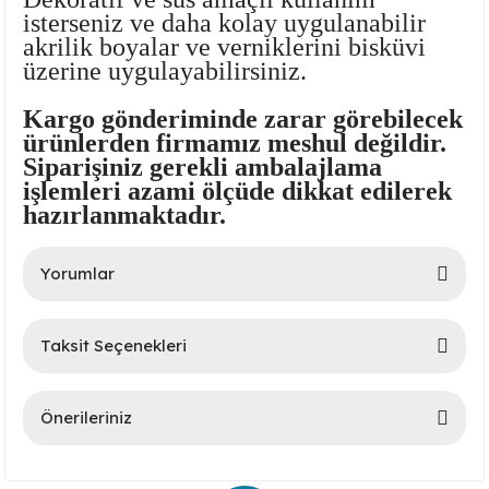
isterseniz ve daha kolay uygulanabilir
akrilik boyalar ve verniklerini bisküvi
üzerine uygulayabilirsiniz.
Kargo gönderiminde zarar görebilecek
ürünlerden firmamız meshul değildir.
Siparişiniz gerekli ambalajlama
işlemleri azami ölçüde dikkat edilerek
hazırlanmaktadır.
lar
Yorumlar
 Ürünler
Taksit Seçenekleri
Bu ürüne ilk yorumu siz yapın!
Önerileriniz
Yorum Yaz
Bu ürünün fiyat bilgisi, resim, ürün açıklamalarında ve diğer