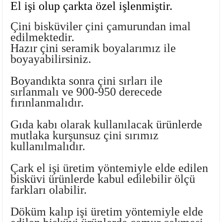
El işi olup çarkta özel işlenmiştir.
Ayaklı Tabak Serisi
DİĞER VAZOLAR
Çini bisküviler çini çamurundan imal
Balık Tabak Serisi
GENİŞ RÖLYEFLİ VAZO
edilmektedir.
Hazır çini seramik boyalarımız
ile
boyayabilirsiniz.
Fırfır Tabak Serisi
KÜT VAZO
Boyandıkta sonra çini sırları ile
İbrik Tabak Serisi
MODERN VAZO
sırlanmalı ve 900-950 derecede
fırınlanmalıdır.
Karaca Tabak Serisi
Gıda kabı olarak kullanılacak ürünlerde
Katlı Servis Tabak Takımı
mutlaka
kurşunsuz çini sırımız
kullanılmalıdır.
Oval Tabak Serisi
Çark el işi üretim yöntemiyle elde edilen
bisküvi ürünlerde kabul edilebilir ölçü
Sahan Tabak Serisi
farkları olabilir.
Taste Tabak Serisi
Döküm kalıp işi üretim yöntemiyle elde