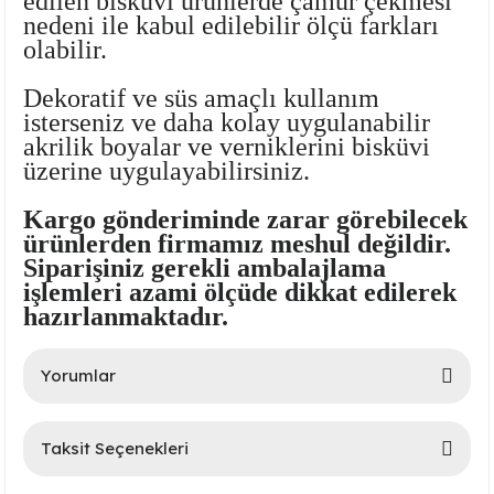
edilen bisküvi ürünlerde çamur çekmesi
nedeni ile kabul edilebilir ölçü farkları
olabilir.
Dekoratif ve süs amaçlı kullanım
isterseniz ve daha kolay uygulanabilir
akrilik boyalar ve verniklerini bisküvi
üzerine uygulayabilirsiniz.
Kargo gönderiminde zarar görebilecek
lar
ürünlerden firmamız meshul değildir.
Siparişiniz gerekli ambalajlama
 Ürünler
işlemleri azami ölçüde dikkat edilerek
hazırlanmaktadır.
Yorumlar
Taksit Seçenekleri
Bu ürüne ilk yorumu siz yapın!