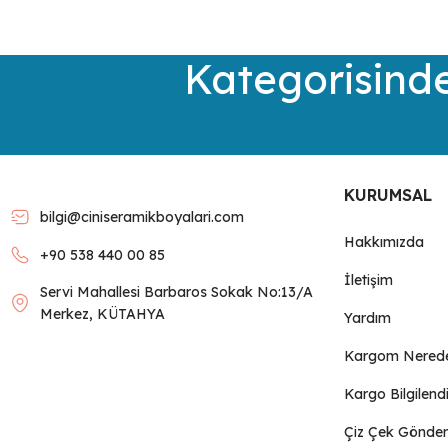
Ürün resmi kalitesiz, bozuk veya görüntülenemiyor.
Kategorisinde
Ürün açıklamasında eksik bilgiler bulunuyor.
Ürün bilgilerinde hatalar bulunuyor.
Ürün fiyatı diğer sitelerden daha pahalı.
Bu ürüne benzer farklı alternatifler olmalı.
KURUMSAL
bilgi@ciniseramikboyalari.com
Hakkımızda
+90 538 440 00 85
İletişim
Servi Mahallesi Barbaros Sokak No:13/A
Merkez, KÜTAHYA
Yardım
Kargom Nered
Kargo Bilgilend
Çiz Çek Gönder