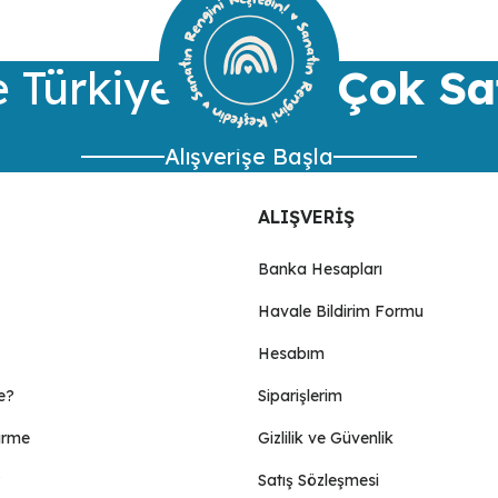
Yorum Yaz
 Türkiye’nin
En Çok Sa
Alışverişe Başla
ALIŞVERİŞ
Banka Hesapları
Havale Bildirim Formu
Gönder
Hesabım
e?
Siparişlerim
irme
Gizlilik ve Güvenlik
Satış Sözleşmesi