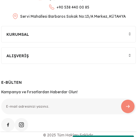
Ürün fiyatı diğer sitelerden daha pahalı.
+90 538 440 00 85
Bu ürüne benzer farklı alternatifler olmalı.
Servi Mahallesi Barbaros Sokak No:13/A Merkez, KÜTAHYA
KURUMSAL
Gönder
ALIŞVERİŞ
E-BÜLTEN
Kampanya ve Fırsatlardan Haberdar Olun!
© 2025 Tüm Hakları Saklıdır.