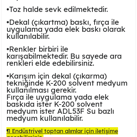
Ayaklı Tabak Serisi
DİĞER VAZOLAR
•
Toz halde sevk edilmektedir.
•
Dekal (çıkartma) baskı, fırça ile
Balık Tabak Serisi
GENİŞ RÖLYEFLİ VAZO
uygulama yada elek baskı olarak
kullanılabilir.
Fırfır Tabak Serisi
KÜT VAZO
•
Renkler birbiri ile
İbrik Tabak Serisi
MODERN VAZO
karışabilmektedir. Bu sayede ara
renkleri elde edebilirsiniz.
Karaca Tabak Serisi
•
Karışım için dekal (çıkarma)
Katlı Servis Tabak Takımı
tekniğinde K-200 solvent medyum
kullanılması gerekir.
Fırça ile uygulama yada elek
Oval Tabak Serisi
baskıda ister K-200 solvent
medyum ister ADL53F Su bazlı
Sahan Tabak Serisi
medyum kullanılabilir.
Taste Tabak Serisi
¶ Endüstriyel toptan alımlar için iletişime