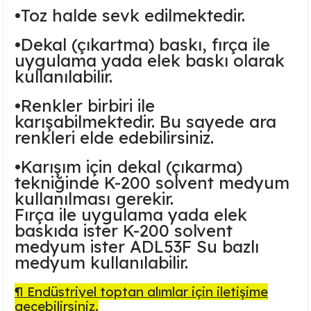
•
Toz halde sevk edilmektedir.
Ayaklı Tabak Serisi
DİĞER VAZOLAR
•
Dekal (çıkartma) baskı, fırça ile
Balık Tabak Serisi
GENİŞ RÖLYEFLİ VAZO
uygulama yada elek baskı olarak
kullanılabilir.
Fırfır Tabak Serisi
KÜT VAZO
•
Renkler birbiri ile
İbrik Tabak Serisi
MODERN VAZO
karışabilmektedir. Bu sayede ara
renkleri elde edebilirsiniz.
Karaca Tabak Serisi
•
Karışım için dekal (çıkarma)
tekniğinde K-200 solvent medyum
Katlı Servis Tabak Takımı
kullanılması gerekir.
Fırça ile uygulama yada elek
Oval Tabak Serisi
baskıda ister K-200 solvent
medyum ister ADL53F Su bazlı
Sahan Tabak Serisi
medyum kullanılabilir.
Taste Tabak Serisi
¶ Endüstriyel toptan alımlar için iletişime
geçebilirsiniz.