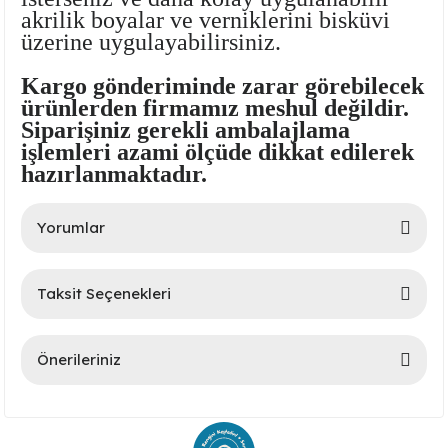
akrilik boyalar ve verniklerini bisküvi
üzerine uygulayabilirsiniz.
Kargo gönderiminde zarar görebilecek
ürünlerden firmamız meshul değildir.
Siparişiniz gerekli ambalajlama
işlemleri azami ölçüde dikkat edilerek
hazırlanmaktadır.
lar
Yorumlar
 Ürünler
Taksit Seçenekleri
Bu ürüne ilk yorumu siz yapın!
Önerileriniz
Yorum Yaz
Bu ürünün fiyat bilgisi, resim, ürün açıklamalarında ve diğer
konularda yetersiz gördüğünüz noktaları öneri formunu
kullanarak tarafımıza iletebilirsiniz.