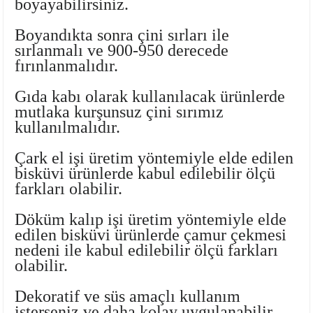
boyayabilirsiniz.
Ayaklı Tabak Serisi
DİĞER VAZOLAR
Boyandıkta sonra çini sırları ile
Balık Tabak Serisi
GENİŞ RÖLYEFLİ VAZO
sırlanmalı ve 900-950 derecede
fırınlanmalıdır.
Fırfır Tabak Serisi
KÜT VAZO
Gıda kabı olarak kullanılacak ürünlerde
mutlaka
kurşunsuz çini sırımız
İbrik Tabak Serisi
MODERN VAZO
kullanılmalıdır.
Karaca Tabak Serisi
Çark el işi üretim yöntemiyle elde edilen
bisküvi ürünlerde kabul edilebilir ölçü
Katlı Servis Tabak Takımı
farkları olabilir.
Döküm kalıp işi üretim yöntemiyle elde
Oval Tabak Serisi
edilen bisküvi ürünlerde çamur çekmesi
nedeni ile kabul edilebilir ölçü farkları
Sahan Tabak Serisi
olabilir.
Taste Tabak Serisi
Dekoratif ve süs amaçlı kullanım
isterseniz ve daha kolay uygulanabilir