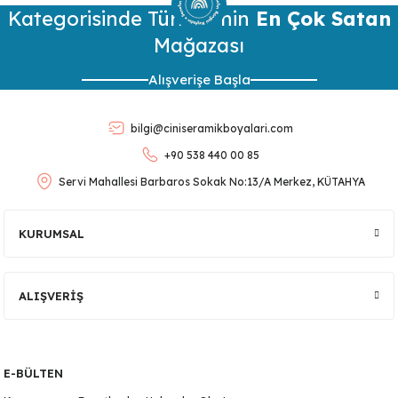
Kategorisinde Türkiye’nin
Görüş ve önerileriniz için teşekkür ederiz.
En Çok Satan
Mağazası
Ürün resmi kalitesiz, bozuk veya görüntülenemiyor.
Alışverişe Başla
Ürün açıklamasında eksik bilgiler bulunuyor.
Ürün bilgilerinde hatalar bulunuyor.
bilgi@ciniseramikboyalari.com
Ürün fiyatı diğer sitelerden daha pahalı.
+90 538 440 00 85
Bu ürüne benzer farklı alternatifler olmalı.
Servi Mahallesi Barbaros Sokak No:13/A Merkez, KÜTAHYA
KURUMSAL
Gönder
ALIŞVERİŞ
E-BÜLTEN