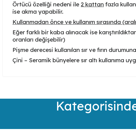
Örtücü özelliği nedeni ile
2 kattan
fazla kullan
ise akma yapabilir.
Kullanmadan önce ve kullanım sırasında (aralıkl
Eğer farklı bir kaba alınacak ise karıştırıldı
oranları değişebilir)
Pişme derecesi kullanılan sır ve fırın durumun
Çini – Seramik bünyelere sır altı kullanıma uy
Bu ürünün fiyat bilgisi, resim, ürün açıklamalarında ve diğer kon
Görüş ve önerileriniz için teşekkür ederiz.
Ürün resmi kalitesiz, bozuk veya görüntülenemiyor.
Kategorisinde
Ürün açıklamasında eksik bilgiler bulunuyor.
Ürün bilgilerinde hatalar bulunuyor.
Ürün fiyatı diğer sitelerden daha pahalı.
Bu ürüne benzer farklı alternatifler olmalı.