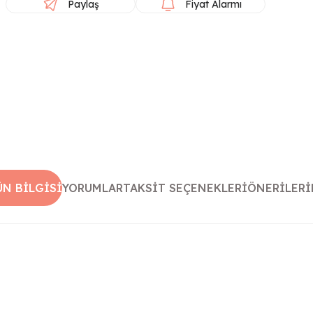
Paylaş
Fiyat Alarmı
ÜN BILGISI
YORUMLAR
TAKSIT SEÇENEKLERI
ÖNERILERI