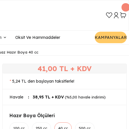
ı
Oksit Ve Hammaddeler
KAMPANYALAR
uaz Hazır Boya 40 cc
41,00 TL + KDV
*
5,24 TL den başlayan taksitlerle!
Havale
38,95 TL + KDV
(%5,00 havale indirimi)
Hazır Boya Ölçüleri
100 cc
250 cc
40 cc
500 cc