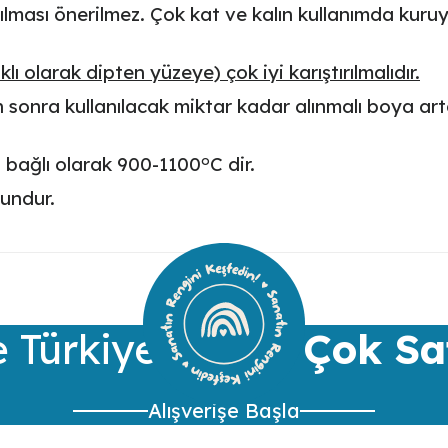
ılması önerilmez. Çok kat ve kalın kullanımda kuruy
ı olarak dipten yüzeye) çok iyi karıştırılmalıdır.
ktan sonra kullanılacak miktar kadar alınmalı boya a
o
a bağlı olarak
900-1100
C
dir.
gundur.
ularda yetersiz gördüğünüz noktaları öneri formunu kullanarak tarafımıza 
Bu ürüne ilk yorumu siz yapın!
Yorum Yaz
 Türkiye’nin
En Çok Sa
Alışverişe Başla