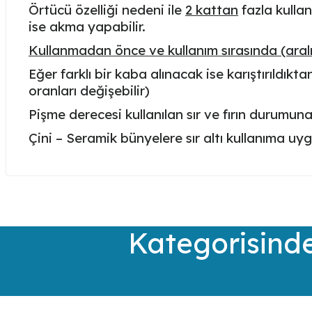
Örtücü özelliği nedeni ile
2 kattan
fazla kullan
ise akma yapabilir.
Kullanmadan önce ve kullanım sırasında (aralıkl
Eğer farklı bir kaba alınacak ise karıştırıldı
oranları değişebilir)
Pişme derecesi kullanılan sır ve fırın durumun
Çini – Seramik bünyelere sır altı kullanıma uy
Bu ürünün fiyat bilgisi, resim, ürün açıklamalarında ve diğer kon
Görüş ve önerileriniz için teşekkür ederiz.
Ürün resmi kalitesiz, bozuk veya görüntülenemiyor.
Kategorisinde
Ürün açıklamasında eksik bilgiler bulunuyor.
Ürün bilgilerinde hatalar bulunuyor.
Ürün fiyatı diğer sitelerden daha pahalı.
Bu ürüne benzer farklı alternatifler olmalı.