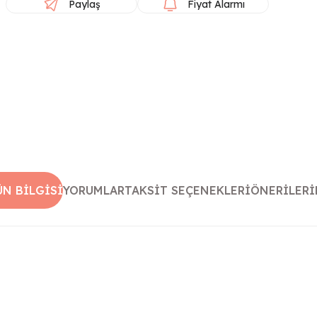
Paylaş
Fiyat Alarmı
ÜN BILGISI
YORUMLAR
TAKSIT SEÇENEKLERI
ÖNERILERI