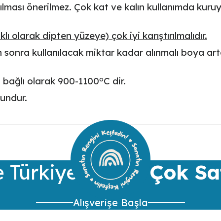
ılması önerilmez. Çok kat ve kalın kullanımda kuruy
ı olarak dipten yüzeye) çok iyi karıştırılmalıdır.
ktan sonra kullanılacak miktar kadar alınmalı boya a
o
a bağlı olarak
900-1100
C
dir.
gundur.
ularda yetersiz gördüğünüz noktaları öneri formunu kullanarak tarafımıza 
Bu ürüne ilk yorumu siz yapın!
Yorum Yaz
 Türkiye’nin
En Çok Sa
Alışverişe Başla