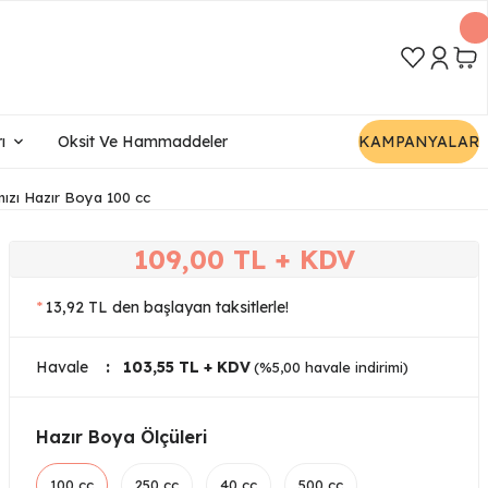
ı
Oksit Ve Hammaddeler
KAMPANYALAR
ızı Hazır Boya 100 cc
109,00 TL + KDV
*
13,92 TL den başlayan taksitlerle!
Havale
103,55 TL + KDV
(%5,00 havale indirimi)
Hazır Boya Ölçüleri
100 cc
250 cc
40 cc
500 cc