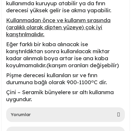
kullanımda kuruyup atabilir ya da fırın
Ayaklı Tabak Serisi
DİĞER VAZOLAR
derecesi yüksek gelir ise akma yapabilir.
Kullanmadan önce ve kullanım sırasında
Balık Tabak Serisi
GENİŞ RÖLYEFLİ VAZO
(aralıklı olarak dipten yüzeye) çok iyi
karıştırılmalıdır.
Fırfır Tabak Serisi
KÜT VAZO
Eğer farklı bir kaba alınacak ise
İbrik Tabak Serisi
MODERN VAZO
karıştırıldıktan sonra kullanılacak miktar
kadar alınmalı boya artar ise ana kaba
Karaca Tabak Serisi
koyulmamalıdır.(karışım oranları değişebilir)
Pişme derecesi kullanılan sır ve fırın
Katlı Servis Tabak Takımı
o
durumuna bağlı olarak
900-1100
C
dir.
Çini – Seramik bünyelere sır altı kullanıma
Oval Tabak Serisi
uygundur.
Sahan Tabak Serisi
Yorumlar
Taste Tabak Serisi