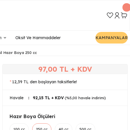
ı
Oksit Ve Hammaddeler
KAMPANYALAR
l Hazır Boya 250 cc
97,00 TL + KDV
*
12,39 TL den başlayan taksitlerle!
Havale
92,15 TL + KDV
(%5,00 havale indirimi)
Hazır Boya Ölçüleri
100 cc
250 cc
40 cc
500 cc