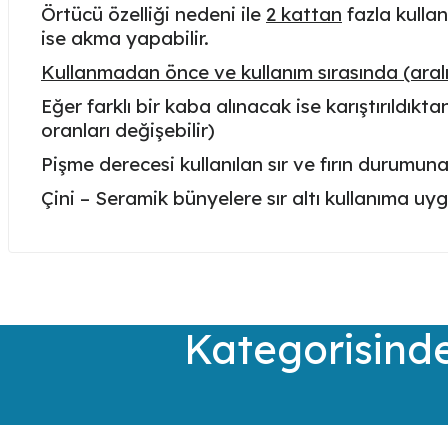
Örtücü özelliği nedeni ile
2 kattan
fazla kullan
ise akma yapabilir.
Kullanmadan önce ve kullanım sırasında (aralıkl
Eğer farklı bir kaba alınacak ise karıştırıldı
oranları değişebilir)
Pişme derecesi kullanılan sır ve fırın durumun
Çini – Seramik bünyelere sır altı kullanıma uy
Bu ürünün fiyat bilgisi, resim, ürün açıklamalarında ve diğer kon
Görüş ve önerileriniz için teşekkür ederiz.
Ürün resmi kalitesiz, bozuk veya görüntülenemiyor.
Kategorisinde
Ürün açıklamasında eksik bilgiler bulunuyor.
Ürün bilgilerinde hatalar bulunuyor.
Ürün fiyatı diğer sitelerden daha pahalı.
Bu ürüne benzer farklı alternatifler olmalı.