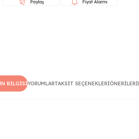
Paylaş
Fiyat Alarmı
ÜN BILGISI
YORUMLAR
TAKSIT SEÇENEKLERI
ÖNERILERI