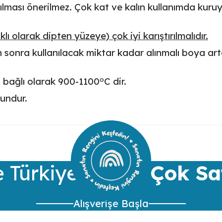
ılması önerilmez. Çok kat ve kalın kullanımda kuruy
ı olarak dipten yüzeye) çok iyi karıştırılmalıdır.
ktan sonra kullanılacak miktar kadar alınmalı boya a
o
a bağlı olarak
900-1100
C
dir.
gundur.
ularda yetersiz gördüğünüz noktaları öneri formunu kullanarak tarafımıza 
Bu ürüne ilk yorumu siz yapın!
Yorum Yaz
 Türkiye’nin
En Çok Sa
Alışverişe Başla