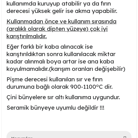
kullanımda kuruyup atabilir ya da fırın
Ayaklı Tabak Serisi
DİĞER VAZOLAR
derecesi yüksek gelir ise akma yapabilir.
Kullanmadan önce ve kullanım sırasında
Balık Tabak Serisi
GENİŞ RÖLYEFLİ VAZO
(aralıklı olarak dipten yüzeye) çok iyi
karıştırılmalıdır.
Fırfır Tabak Serisi
KÜT VAZO
Eğer farklı bir kaba alınacak ise
İbrik Tabak Serisi
MODERN VAZO
karıştırıldıktan sonra kullanılacak miktar
kadar alınmalı boya artar ise ana kaba
Karaca Tabak Serisi
koyulmamalıdır.(karışım oranları değişebilir)
Pişme derecesi kullanılan sır ve fırın
Katlı Servis Tabak Takımı
o
durumuna bağlı olarak
900-1100
C
dir.
Çini bünyelere sır altı kullanıma uygundur.
Oval Tabak Serisi
Seramik bünyeye uyumlu değildir !!!
Sahan Tabak Serisi
Taste Tabak Serisi