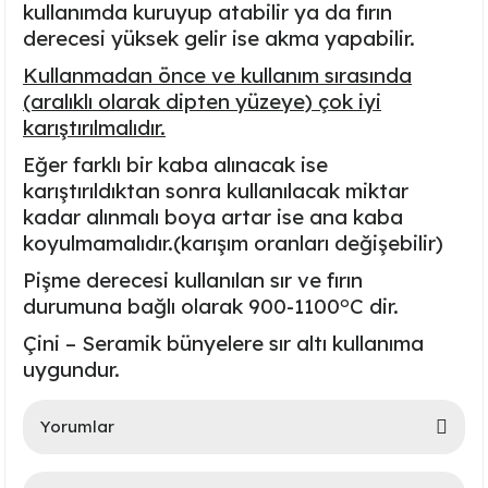
kullanımda kuruyup atabilir ya da fırın
Ayaklı Tabak Serisi
DİĞER VAZOLAR
derecesi yüksek gelir ise akma yapabilir.
Kullanmadan önce ve kullanım sırasında
Balık Tabak Serisi
GENİŞ RÖLYEFLİ VAZO
(aralıklı olarak dipten yüzeye) çok iyi
karıştırılmalıdır.
Fırfır Tabak Serisi
KÜT VAZO
Eğer farklı bir kaba alınacak ise
İbrik Tabak Serisi
MODERN VAZO
karıştırıldıktan sonra kullanılacak miktar
kadar alınmalı boya artar ise ana kaba
Karaca Tabak Serisi
koyulmamalıdır.(karışım oranları değişebilir)
Pişme derecesi kullanılan sır ve fırın
Katlı Servis Tabak Takımı
o
durumuna bağlı olarak
900-1100
C
dir.
Çini – Seramik bünyelere sır altı kullanıma
Oval Tabak Serisi
uygundur.
Sahan Tabak Serisi
Yorumlar
Taste Tabak Serisi