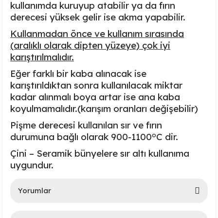
kullanımda kuruyup atabilir ya da fırın
Ayaklı Tabak Serisi
DİĞER VAZOLAR
derecesi yüksek gelir ise akma yapabilir.
Kullanmadan önce ve kullanım sırasında
Balık Tabak Serisi
GENİŞ RÖLYEFLİ VAZO
(aralıklı olarak dipten yüzeye) çok iyi
karıştırılmalıdır.
Fırfır Tabak Serisi
KÜT VAZO
Eğer farklı bir kaba alınacak ise
İbrik Tabak Serisi
MODERN VAZO
karıştırıldıktan sonra kullanılacak miktar
kadar alınmalı boya artar ise ana kaba
Karaca Tabak Serisi
koyulmamalıdır.(karışım oranları değişebilir)
Pişme derecesi kullanılan sır ve fırın
Katlı Servis Tabak Takımı
o
durumuna bağlı olarak
900-1100
C
dir.
Çini – Seramik bünyelere sır altı kullanıma
Oval Tabak Serisi
uygundur.
Sahan Tabak Serisi
Yorumlar
Taste Tabak Serisi