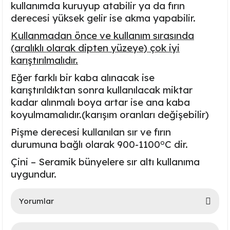
kullanımda kuruyup atabilir ya da fırın
Ayaklı Tabak Serisi
DİĞER VAZOLAR
derecesi yüksek gelir ise akma yapabilir.
Kullanmadan önce ve kullanım sırasında
Balık Tabak Serisi
GENİŞ RÖLYEFLİ VAZO
(aralıklı olarak dipten yüzeye) çok iyi
karıştırılmalıdır.
Fırfır Tabak Serisi
KÜT VAZO
Eğer farklı bir kaba alınacak ise
İbrik Tabak Serisi
MODERN VAZO
karıştırıldıktan sonra kullanılacak miktar
kadar alınmalı boya artar ise ana kaba
Karaca Tabak Serisi
koyulmamalıdır.(karışım oranları değişebilir)
Pişme derecesi kullanılan sır ve fırın
Katlı Servis Tabak Takımı
o
durumuna bağlı olarak
900-1100
C
dir.
Çini – Seramik bünyelere sır altı kullanıma
Oval Tabak Serisi
uygundur.
Sahan Tabak Serisi
Yorumlar
Taste Tabak Serisi