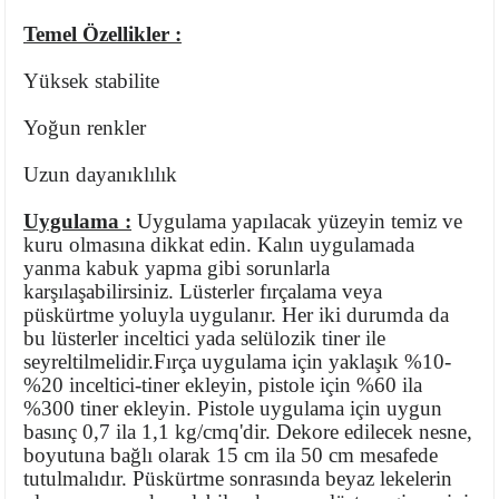
Ayaklı Tabak Serisi
DİĞER VAZOLAR
Temel Özellikler :
Balık Tabak Serisi
GENİŞ RÖLYEFLİ VAZO
Yüksek stabilite
Yoğun renkler
Fırfır Tabak Serisi
KÜT VAZO
Uzun dayanıklılık
İbrik Tabak Serisi
MODERN VAZO
Uygulama :
Uygulama yapılacak yüzeyin temiz ve
Karaca Tabak Serisi
kuru olmasına dikkat edin. Kalın uygulamada
yanma kabuk yapma gibi sorunlarla
karşılaşabilirsiniz. Lüsterler fırçalama veya
Katlı Servis Tabak Takımı
püskürtme yoluyla uygulanır.
Her iki durumda da
bu lüsterler inceltici yada selülozik tiner ile
Oval Tabak Serisi
seyreltilmelidir.
Fırça uygulama için yaklaşık %10-
%20 inceltici-tiner ekleyin,
pistole için %60 ila
Sahan Tabak Serisi
%300 tiner ekleyin.
Pistole uygulama için uygun
basınç 0,7 ila 1,1 kg/cmq'dir.
Dekore edilecek nesne,
boyutuna bağlı olarak 15 cm ila 50 cm mesafede
Taste Tabak Serisi
tutulmalıdır.
Püskürtme sonrasında beyaz lekelerin