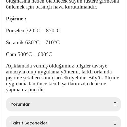
oluşmasına neden olabilecek suyun lüstere girmesini
önlemek için basınçlı hava kurutulmalıdır.
Pişirme :
Porselen 720°C – 850°C
Seramik 630°C – 710°C
Cam
500°C – 600°C
lar
Açıklamada vermiş olduğumuz bilgiler tavsiye
amacıyla olup uygulama yöntemi, farklı ortamda
 Ürünler
pişirme şekilleri sonuçları etkilyebilir. Büyük ölçüde
uygulamadan önce kendi şartlarınızda deneme
yapmanız önerilir.
Yorumlar
Taksit Seçenekleri
Bu ürüne ilk yorumu siz yapın!