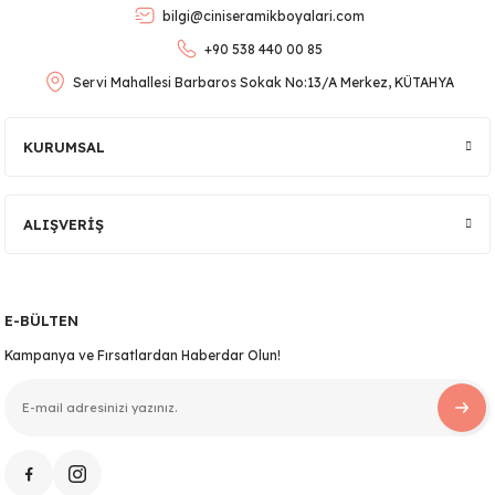
bilgi@ciniseramikboyalari.com
Ürün fiyatı diğer sitelerden daha pahalı.
+90 538 440 00 85
Bu ürüne benzer farklı alternatifler olmalı.
Servi Mahallesi Barbaros Sokak No:13/A Merkez, KÜTAHYA
KURUMSAL
Gönder
ALIŞVERİŞ
lar
 Ürünler
E-BÜLTEN
Kampanya ve Fırsatlardan Haberdar Olun!