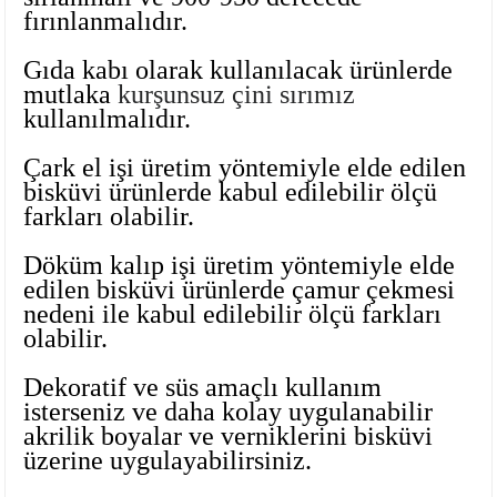
fırınlanmalıdır.
Ayaklı Tabak Serisi
DİĞER VAZOLAR
Gıda kabı olarak kullanılacak ürünlerde
Balık Tabak Serisi
GENİŞ RÖLYEFLİ VAZO
mutlaka
kurşunsuz çini sırımız
kullanılmalıdır.
Fırfır Tabak Serisi
KÜT VAZO
Çark el işi üretim yöntemiyle elde edilen
İbrik Tabak Serisi
MODERN VAZO
bisküvi ürünlerde kabul edilebilir ölçü
farkları olabilir.
Karaca Tabak Serisi
Döküm kalıp işi üretim yöntemiyle elde
edilen bisküvi ürünlerde çamur çekmesi
Katlı Servis Tabak Takımı
nedeni ile kabul edilebilir ölçü farkları
olabilir.
Oval Tabak Serisi
Dekoratif ve süs amaçlı kullanım
Sahan Tabak Serisi
isterseniz ve daha kolay uygulanabilir
akrilik boyalar ve verniklerini bisküvi
Taste Tabak Serisi
üzerine uygulayabilirsiniz.