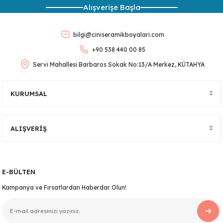
Alışverişe Başla
Ürün açıklamasında eksik bilgiler bulunuyor.
Ürün bilgilerinde hatalar bulunuyor.
bilgi@ciniseramikboyalari.com
Ürün fiyatı diğer sitelerden daha pahalı.
+90 538 440 00 85
Bu ürüne benzer farklı alternatifler olmalı.
Servi Mahallesi Barbaros Sokak No:13/A Merkez, KÜTAHYA
KURUMSAL
Gönder
ALIŞVERİŞ
E-BÜLTEN
Kampanya ve Fırsatlardan Haberdar Olun!