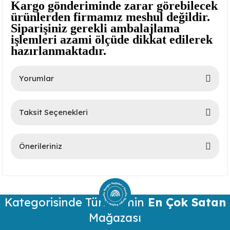
Kargo gönderiminde zarar görebilecek
ürünlerden firmamız meshul değildir.
Siparişiniz gerekli ambalajlama
işlemleri azami ölçüde dikkat edilerek
hazırlanmaktadır.
Yorumlar
lar
Taksit Seçenekleri
Bu ürüne ilk yorumu siz yapın!
 Ürünler
Önerileriniz
Yorum Yaz
Bu ürünün fiyat bilgisi, resim, ürün açıklamalarında ve diğer
konularda yetersiz gördüğünüz noktaları öneri formunu
kullanarak tarafımıza iletebilirsiniz.
Kategorisinde Türkiye’nin
Görüş ve önerileriniz için teşekkür ederiz.
En Çok Satan
Mağazası
Ürün resmi kalitesiz, bozuk veya görüntülenemiyor.