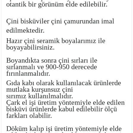
otantik bir görünüm elde edilebilir.
Ayaklı Tabak Serisi
DİĞER VAZOLAR
Çini bisküviler çini çamurundan imal
Balık Tabak Serisi
GENİŞ RÖLYEFLİ VAZO
edilmektedir.
Fırfır Tabak Serisi
KÜT VAZO
Hazır çini seramik boyalarımız
ile
boyayabilirsiniz.
İbrik Tabak Serisi
MODERN VAZO
Boyandıkta sonra çini sırları ile
Karaca Tabak Serisi
sırlanmalı ve 900-950 derecede
fırınlanmalıdır.
Katlı Servis Tabak Takımı
Gıda kabı olarak kullanılacak ürünlerde
mutlaka
kurşunsuz çini
Oval Tabak Serisi
sırımız
kullanılmalıdır.
Çark el işi üretim yöntemiyle elde edilen
Sahan Tabak Serisi
bisküvi ürünlerde kabul edilebilir ölçü
farkları olabilir.
Taste Tabak Serisi
Döküm kalıp işi üretim yöntemiyle elde