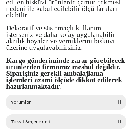
edilen bisküvi ürünlerde çamur çekmesi
nedeni ile kabul edilebilir ölçü farkları
olabilir.
Dekoratif ve süs amaçlı kullanım
isterseniz ve daha kolay uygulanabilir
akrilik boyalar ve verniklerini bisküvi
üzerine uygulayabilirsiniz.
Kargo gönderiminde zarar görebilecek
lar
ürünlerden firmamız meshul değildir.
Siparişiniz gerekli ambalajlama
 Ürünler
işlemleri azami ölçüde dikkat edilerek
hazırlanmaktadır.
Yorumlar
Taksit Seçenekleri
Bu ürüne ilk yorumu siz yapın!