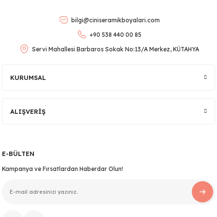
Ürün bilgilerinde hatalar bulunuyor.
bilgi@ciniseramikboyalari.com
Ürün fiyatı diğer sitelerden daha pahalı.
+90 538 440 00 85
Bu ürüne benzer farklı alternatifler olmalı.
Servi Mahallesi Barbaros Sokak No:13/A Merkez, KÜTAHYA
KURUMSAL
lar
Gönder
ALIŞVERİŞ
 Ürünler
E-BÜLTEN
Kampanya ve Fırsatlardan Haberdar Olun!