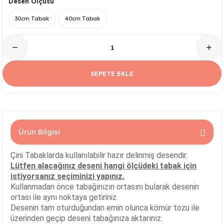
Desen Ölçüsü
Serisi
Kare Tabak Serisi
JASMİN VAZO
Çark Kase Serisi
SİLİNDİR KAVANOZ
30cm Tabak
40cm Tabak
Damla Tabak Serisi
SİLİNDİR VAZO
Fırfır Kase Serisi
ık Serisi
Kayık Tabak Serisi
HİTİT VAZO
Gondol Kase Serisi
SEPETE EKLE
Dikdörtgen Rölyefli Tabak Serisi
AŞURELİK VAZO
Kayık Kase Serisi
Nar Tabak Serisi
BURGU VAZO
Milet Kase Serisi
Ürün Bilgisi
Model Tabak Serisi
PELİKAN VAZO
Noodles Kase
Çini Tabaklarda kullanılabilir hazır delinmiş desendir.
Ayna Tabak Serisi
LALE VAZO
Sunumluk Kase Serisi
Lütfen alacağınız deseni hangi ölçüdeki tabak için
istiyorsanız seçiminizi yapınız.
Kahve - Çay Tabak Serisi
ÇEŞM-İ BÜLBÜL VAZO
Üç Ayaklı Kase Serisi
Kullanmadan önce tabağınızın ortasını bularak desenin
ortası ile aynı noktaya getiriniz.
Desenin tam oturduğundan emin olunca kömür tozu ile
n Serisi
3 Ayaklı Oval Sunumluk
ALEM VAZO
üzerinden geçip deseni tabağınıza aktarınız.