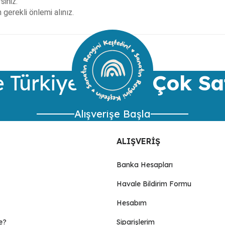
siniz.
gerekli önlemi alınız.
ularda yetersiz gördüğünüz noktaları öneri formunu kullanarak tarafımıza 
Bu ürüne ilk yorumu siz yapın!
Yorum Yaz
 Türkiye’nin
En Çok Sa
Alışverişe Başla
ALIŞVERİŞ
Banka Hesapları
Havale Bildirim Formu
Gönder
Hesabım
e?
Siparişlerim