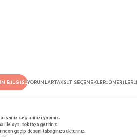
ÜN BILGISI
YORUMLAR
TAKSIT SEÇENEKLERI
ÖNERILERI
yorsanız seçiminizi yapınız.
 ile aynı noktaya getiriniz.
inden geçip deseni tabağınıza aktarınız.