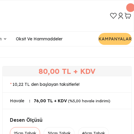
ı
Oksit Ve Hammaddeler
KAMPANYALAR
80,00 TL + KDV
*
10,22 TL den başlayan taksitlerle!
Havale
76,00 TL + KDV
(%5,00 havale indirimi)
Desen Ölçüsü
25cm Tabak
30cm Tabak
40cm Tabak