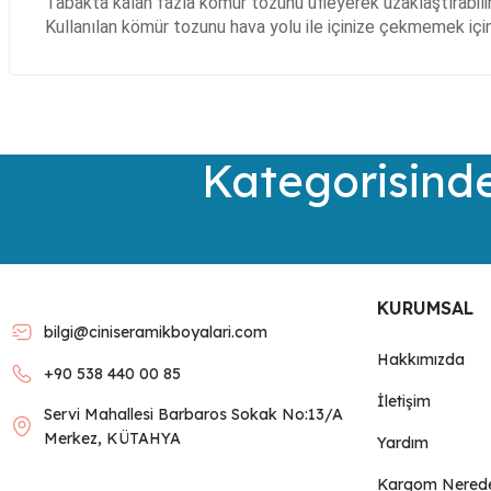
Tabakta kalan fazla kömür tozunu üfleyerek uzaklaştırabilir
Kullanılan kömür tozunu hava yolu ile içinize çekmemek için 
Bu ürünün fiyat bilgisi, resim, ürün açıklamalarında ve diğer kon
Görüş ve önerileriniz için teşekkür ederiz.
Ürün resmi kalitesiz, bozuk veya görüntülenemiyor.
Kategorisinde
Ürün açıklamasında eksik bilgiler bulunuyor.
Ürün bilgilerinde hatalar bulunuyor.
Ürün fiyatı diğer sitelerden daha pahalı.
Bu ürüne benzer farklı alternatifler olmalı.
KURUMSAL
bilgi@ciniseramikboyalari.com
Hakkımızda
+90 538 440 00 85
İletişim
Servi Mahallesi Barbaros Sokak No:13/A
Merkez, KÜTAHYA
Yardım
Kargom Nered