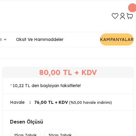
ı
Oksit Ve Hammaddeler
KAMPANYALAR
80,00 TL + KDV
*
10,22 TL den başlayan taksitlerle!
Havale
76,00 TL + KDV
(%5,00 havale indirimi)
Desen Ölçüsü
25cm Tabak
30cm Tabak