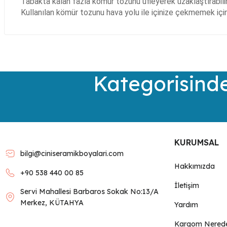
Tabakta kalan fazla kömür tozunu üfleyerek uzaklaştırabilir
Kullanılan kömür tozunu hava yolu ile içinize çekmemek için 
Bu ürünün fiyat bilgisi, resim, ürün açıklamalarında ve diğer kon
Görüş ve önerileriniz için teşekkür ederiz.
Ürün resmi kalitesiz, bozuk veya görüntülenemiyor.
Kategorisinde
Ürün açıklamasında eksik bilgiler bulunuyor.
Ürün bilgilerinde hatalar bulunuyor.
Ürün fiyatı diğer sitelerden daha pahalı.
Bu ürüne benzer farklı alternatifler olmalı.
KURUMSAL
bilgi@ciniseramikboyalari.com
Hakkımızda
+90 538 440 00 85
İletişim
Servi Mahallesi Barbaros Sokak No:13/A
Merkez, KÜTAHYA
Yardım
Kargom Nered