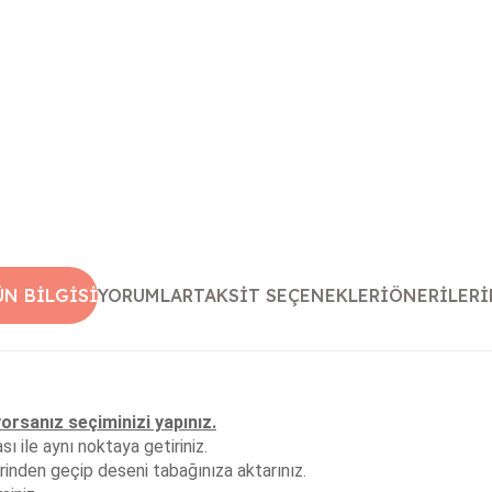
ÜN BILGISI
YORUMLAR
TAKSIT SEÇENEKLERI
ÖNERILERI
yorsanız seçiminizi yapınız.
 ile aynı noktaya getiriniz.
inden geçip deseni tabağınıza aktarınız.