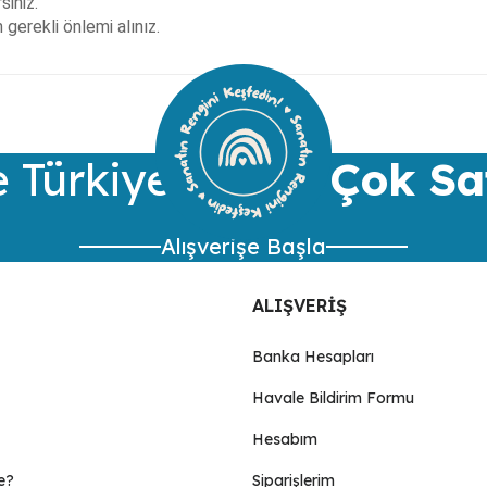
siniz.
gerekli önlemi alınız.
ularda yetersiz gördüğünüz noktaları öneri formunu kullanarak tarafımıza 
Bu ürüne ilk yorumu siz yapın!
Yorum Yaz
 Türkiye’nin
En Çok Sa
Alışverişe Başla
ALIŞVERİŞ
Banka Hesapları
Havale Bildirim Formu
Gönder
Hesabım
e?
Siparişlerim